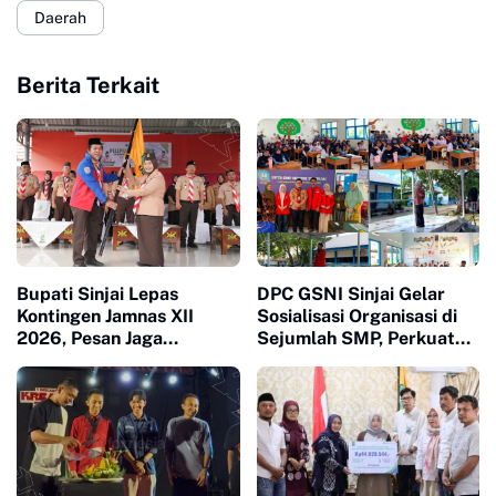
Daerah
Berita Terkait
Bupati Sinjai Lepas
DPC GSNI Sinjai Gelar
Kontingen Jamnas XII
Sosialisasi Organisasi di
2026, Pesan Jaga
Sejumlah SMP, Perkuat
Kesehatan dan Ukir
Karakter dan Jiwa
Prestasi
Kepemimpinan Pelajar