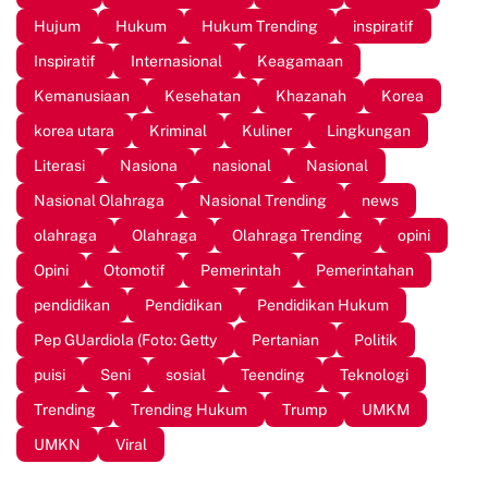
Hujum
Hukum
Hukum Trending
inspiratif
Inspiratif
Internasional
Keagamaan
Kemanusiaan
Kesehatan
Khazanah
Korea
korea utara
Kriminal
Kuliner
Lingkungan
Literasi
Nasiona
nasional
Nasional
Nasional Olahraga
Nasional Trending
news
olahraga
Olahraga
Olahraga Trending
opini
Opini
Otomotif
Pemerintah
Pemerintahan
pendidikan
Pendidikan
Pendidikan Hukum
Pep GUardiola (Foto: Getty
Pertanian
Politik
puisi
Seni
sosial
Teending
Teknologi
Trending
Trending Hukum
Trump
UMKM
UMKN
Viral