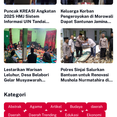
Puncak KREASI Angkatan
Keluarga Korban
2025 HMJ Sistem
Pengeroyokan di Morowali
Informasi UIN Tandai
Dapat Santunan Jaminan
Sepuluh Tahun Inaugurasi
Sosial Senilai Puluhan
Juta
Lestarikan Warisan
Polres Sinjai Salurkan
Leluhur, Desa Belabori
Bantuan untuk Renovasi
Gelar Musyawarah
Mushola Nurmatahira di
Persiapan Mattompang
Pantai Karampuang
Badik
Kategori
Abstrak
Agama
Artikel
Budaya
daerah
Daerah
Daerah Trending
Edukasi
Ekonomi