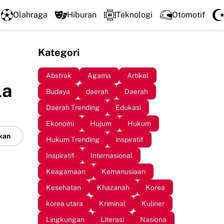
DPC GSNI Sinjai Gelar Sosialisasi Organisasi di Sejumlah SMP
Olahraga
Hiburan
Teknologi
Otomotif
Kategori
Abstrak
Agama
Artikel
la
Budaya
daerah
Daerah
Daerah Trending
Edukasi
Ekonomi
Hujum
Hukum
kan
Hukum Trending
inspiratif
Inspiratif
Internasional
Keagamaan
Kemanusiaan
Kesehatan
Khazanah
Korea
korea utara
Kriminal
Kuliner
Lingkungan
Literasi
Nasiona