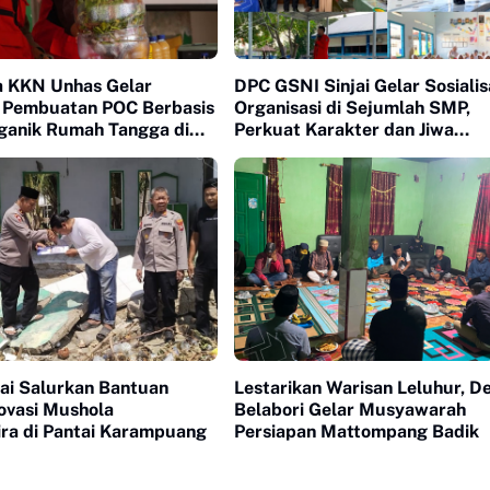
 KKN Unhas Gelar
DPC GSNI Sinjai Gelar Sosialis
si Pembuatan POC Berbasis
Organisasi di Sejumlah SMP,
ganik Rumah Tangga di
Perkuat Karakter dan Jiwa
Kepemimpinan Pelajar
jai Salurkan Bantuan
Lestarikan Warisan Leluhur, D
ovasi Mushola
Belabori Gelar Musyawarah
ra di Pantai Karampuang
Persiapan Mattompang Badik