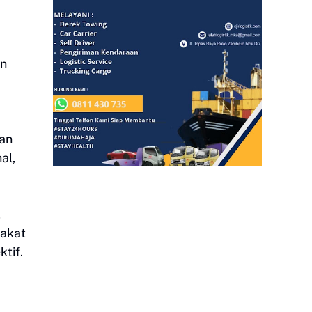
un
dan
al,
,
zakat
tif.