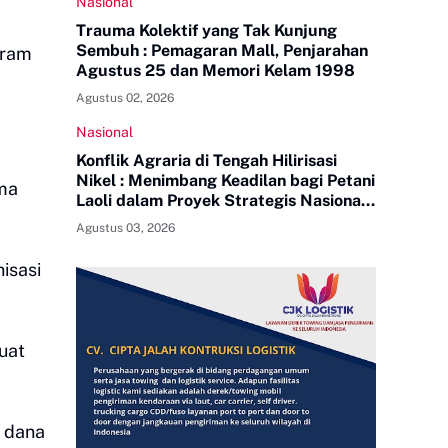
Nasional
Trauma Kolektif yang Tak Kunjung
Sembuh : Pemagaran Mall, Penjarahan
gram
Agustus 25 dan Memori Kelam 1998
Agustus 02, 2026
Nasional
Konflik Agraria di Tengah Hilirisasi
Nikel : Menimbang Keadilan bagi Petani
ima
Laoli dalam Proyek Strategis Nasional
PT Indonesia Huali Industry Park
Agustus 03, 2026
isasi
uat
a dana