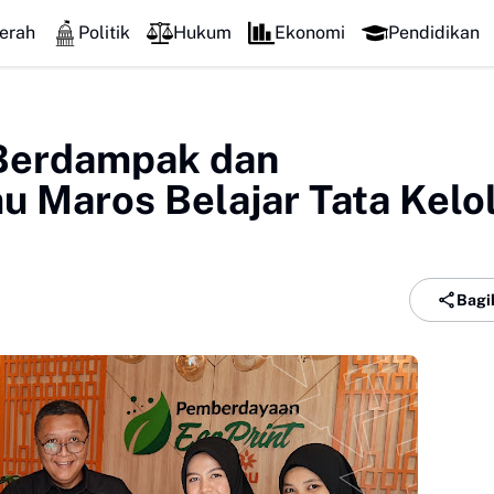
erah
Politik
Hukum
Ekonomi
Pendidikan
Berdampak dan
u Maros Belajar Tata Kelo
Bagi