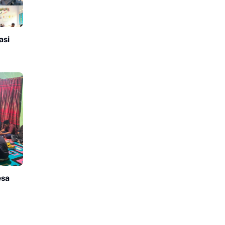
asi
esa