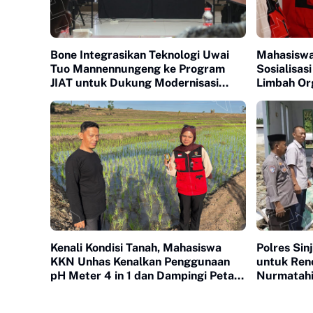
Bone Integrasikan Teknologi Uwai
Mahasiswa
Tuo Mannennungeng ke Program
Sosialisa
JIAT untuk Dukung Modernisasi
Limbah Or
Irigasi
Bantaeng
Kenali Kondisi Tanah, Mahasiswa
Polres Sin
KKN Unhas Kenalkan Penggunaan
untuk Ren
pH Meter 4 in 1 dan Dampingi Petani
Nurmatahi
di Desa Lonrong