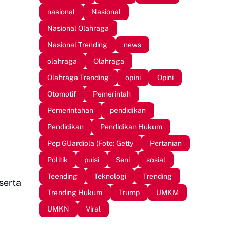
nasional
Nasional
Nasional Olahraga
Nasional Trending
news
olahraga
Olahraga
Olahraga Trending
opini
Opini
Otomotif
Pemerintah
Pemerintahan
pendidikan
Pendidikan
Pendidikan Hukum
Pep GUardiola (Foto: Getty
Pertanian
Politik
puisi
Seni
sosial
Teending
Teknologi
Trending
serta
Trending Hukum
Trump
UMKM
UMKN
Viral