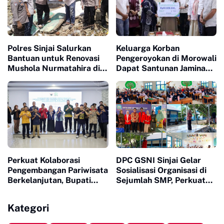
Polres Sinjai Salurkan
Keluarga Korban
Bantuan untuk Renovasi
Pengeroyokan di Morowali
Mushola Nurmatahira di
Dapat Santunan Jaminan
Pantai Karampuang
Sosial Senilai Puluhan
Juta
Perkuat Kolaborasi
DPC GSNI Sinjai Gelar
Pengembangan Pariwisata
Sosialisasi Organisasi di
Berkelanjutan, Bupati
Sejumlah SMP, Perkuat
Sinjai Buka Pengabdian
Karakter dan Jiwa
Masyarakat FISIP Unhas
Kepemimpinan Pelajar
Kategori