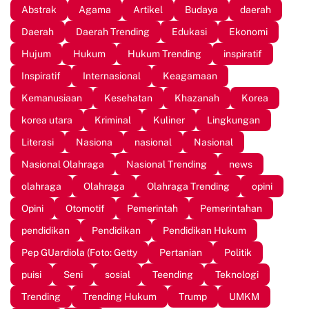
Abstrak
Agama
Artikel
Budaya
daerah
Daerah
Daerah Trending
Edukasi
Ekonomi
Hujum
Hukum
Hukum Trending
inspiratif
Inspiratif
Internasional
Keagamaan
Kemanusiaan
Kesehatan
Khazanah
Korea
korea utara
Kriminal
Kuliner
Lingkungan
Literasi
Nasiona
nasional
Nasional
Nasional Olahraga
Nasional Trending
news
olahraga
Olahraga
Olahraga Trending
opini
Opini
Otomotif
Pemerintah
Pemerintahan
pendidikan
Pendidikan
Pendidikan Hukum
Pep GUardiola (Foto: Getty
Pertanian
Politik
puisi
Seni
sosial
Teending
Teknologi
Trending
Trending Hukum
Trump
UMKM