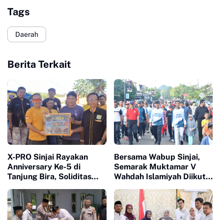
Tags
Daerah
Berita Terkait
X-PRO Sinjai Rayakan
Bersama Wabup Sinjai,
Anniversary Ke-5 di
Semarak Muktamar V
Tanjung Bira, Soliditas
Wahdah Islamiyah Diikuti
Komunitas Makin Tidak
Ratusan Peserta
Terbendung