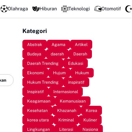
LPM Penalaran UNM Gelar Sidang Pleno, Evaluasi Kinerja Sete
Olahraga
Hiburan
Teknologi
Otomotif
Kategori
Abstrak
Agama
Artikel
Budaya
daerah
Daerah
Daerah Trending
Edukasi
Ekonomi
Hujum
Hukum
kan
Hukum Trending
inspiratif
Inspiratif
Internasional
Keagamaan
Kemanusiaan
Kesehatan
Khazanah
Korea
korea utara
Kriminal
Kuliner
Lingkungan
Literasi
Nasiona