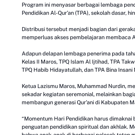
Program ini menyasar berbagai lembaga pend
Pendidikan Al-Qur’an (TPA), sekolah dasar, 
Distribusi tersebut menjadi bagian dari geraka
memperluas akses pembelajaran membaca Al
Adapun delapan lembaga penerima pada tahap
Kelas II Maros, TPQ Islam Al Ijtihad, TPA Ta
TPQ Habib Hidayatullah, dan TPA Bina Insani M
Ketua Lazismu Maros, Muhammad Nurdin, me
sekadar kegiatan seremonial, melainkan bagia
membangun generasi Qur’ani di Kabupaten M
“Momentum Hari Pendidikan harus dimaknai bu
penguatan pendidikan spiritual dan akhlak. Me
bahwa anak-anak di berbagai pelosok tetap m