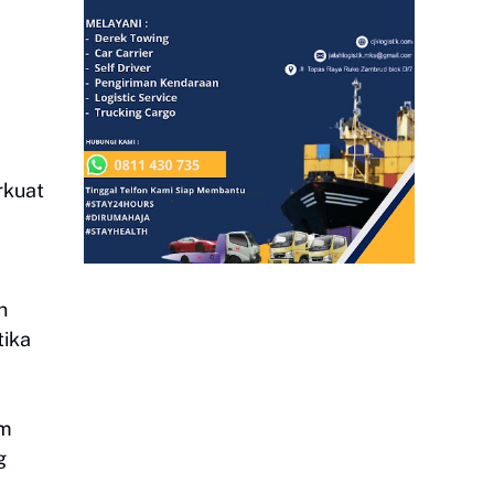
rkuat
n
tika
am
g