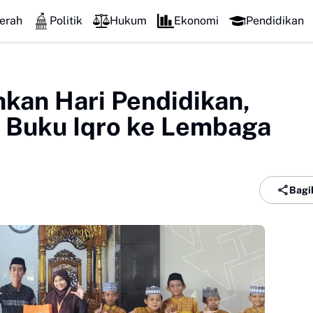
erah
Politik
Hukum
Ekonomi
Pendidikan
kan Hari Pendidikan,
n Buku Iqro ke Lembaga
Bagi