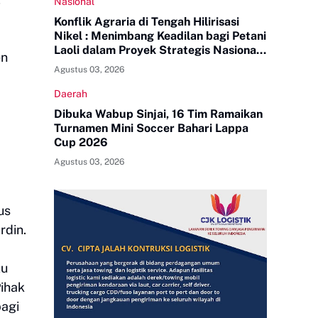
Nasional
Konflik Agraria di Tengah Hilirisasi
Nikel : Menimbang Keadilan bagi Petani
Laoli dalam Proyek Strategis Nasional
en
PT Indonesia Huali Industry Park
Agustus 03, 2026
Daerah
Dibuka Wabup Sinjai, 16 Tim Ramaikan
Turnamen Mini Soccer Bahari Lappa
Cup 2026
Agustus 03, 2026
us
rdin.
tu
ihak
bagi