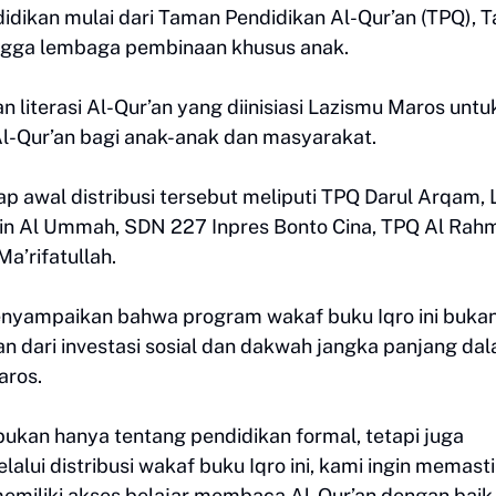
idikan mulai dari Taman Pendidikan Al-Qur’an (TPQ), 
hingga lembaga pembinaan khusus anak.
n literasi Al-Qur’an yang diinisiasi Lazismu Maros untu
-Qur’an bagi anak-anak dan masyarakat.
 awal distribusi tersebut meliputi TPQ Darul Arqam,
kwin Al Ummah, SDN 227 Inpres Bonto Cina, TPQ Al Rah
a’rifatullah.
nyampaikan bahwa program wakaf buku Iqro ini buka
n dari investasi sosial dan dakwah jangka panjang da
aros.
kan hanya tentang pendidikan formal, tetapi juga
lalui distribusi wakaf buku Iqro ini, kami ingin memast
emiliki akses belajar membaca Al-Qur’an dengan baik,