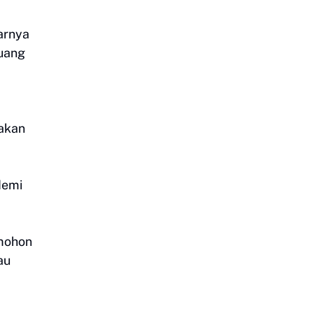
arnya
juang
nakan
demi
 mohon
au