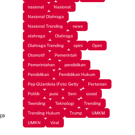
nasional
Nasional
Nasional Olahraga
Nasional Trending
news
olahraga
Olahraga
Olahraga Trending
opini
Opini
Otomotif
Pemerintah
Pemerintahan
pendidikan
Pendidikan
Pendidikan Hukum
Pep GUardiola (Foto: Getty
Pertanian
Politik
puisi
Seni
sosial
Teending
Teknologi
Trending
Trending Hukum
Trump
UMKM
ga
UMKN
Viral