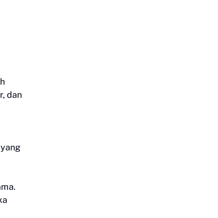
ih
r, dan
 yang
ama.
ka