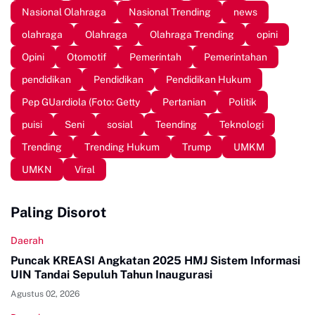
Nasional Olahraga
Nasional Trending
news
olahraga
Olahraga
Olahraga Trending
opini
Opini
Otomotif
Pemerintah
Pemerintahan
pendidikan
Pendidikan
Pendidikan Hukum
Pep GUardiola (Foto: Getty
Pertanian
Politik
puisi
Seni
sosial
Teending
Teknologi
Trending
Trending Hukum
Trump
UMKM
UMKN
Viral
Paling Disorot
Daerah
Puncak KREASI Angkatan 2025 HMJ Sistem Informasi
UIN Tandai Sepuluh Tahun Inaugurasi
Agustus 02, 2026