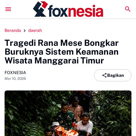
DPRD Sinjai Temui DPRD Morowali Bahas Penanganan Kasus
Beranda
daerah
Tragedi Rana Mese Bongkar
Buruknya Sistem Keamanan
Wisata Manggarai Timur
FOXNESIA
Bagikan
Mei 10, 2026