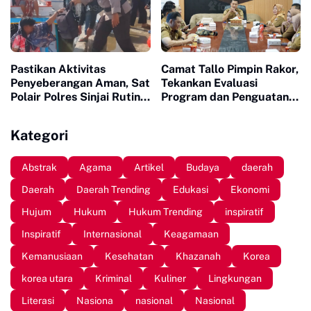
Pastikan Aktivitas
Camat Tallo Pimpin Rakor,
Penyeberangan Aman, Sat
Tekankan Evaluasi
Polair Polres Sinjai Rutin
Program dan Penguatan
Patroli di Cappa Ujung
Koordinasi Wilayah
Kategori
Abstrak
Agama
Artikel
Budaya
daerah
Daerah
Daerah Trending
Edukasi
Ekonomi
Hujum
Hukum
Hukum Trending
inspiratif
Inspiratif
Internasional
Keagamaan
Kemanusiaan
Kesehatan
Khazanah
Korea
korea utara
Kriminal
Kuliner
Lingkungan
Literasi
Nasiona
nasional
Nasional