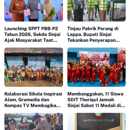
Launching SPPT PBB-P2
Tinjau Pabrik Porang di
Tahun 2026, Sekda Sinjai
Lappa, Bupati Sinjai
Ajak Masyarakat Taat
Tekankan Penyerapan
Bayar Pajak
Tenaga Kerja Lokal
Kolaborasi Sikola Inspirasi
Membanggakan, 11 Siswa
Alam, Gramedia dan
SDIT Thoriqul Jannah
Kompas TV Membagikan
Sinjai Sabet 11 Medali di
Buku ke Sekolah Pelosok
GOR Sudiang