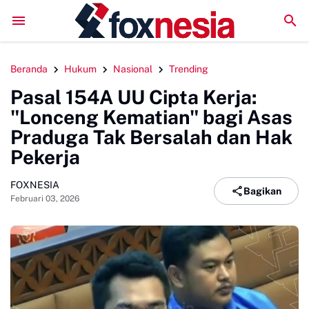
LPM Penalaran UNM Gelar Sidang Pleno, Evaluasi Kinerja Sete
Beranda
Hukum
Nasional
Trending
Pasal 154A UU Cipta Kerja:
"Lonceng Kematian" bagi Asas
Praduga Tak Bersalah dan Hak
Pekerja
FOXNESIA
Bagikan
Februari 03, 2026