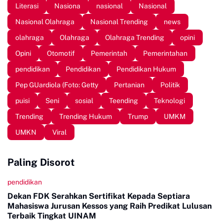
Literasi
Nasiona
nasional
Nasional
Nasional Olahraga
Nasional Trending
news
olahraga
Olahraga
Olahraga Trending
opini
Opini
Otomotif
Pemerintah
Pemerintahan
pendidikan
Pendidikan
Pendidikan Hukum
Pep GUardiola (Foto: Getty
Pertanian
Politik
puisi
Seni
sosial
Teending
Teknologi
Trending
Trending Hukum
Trump
UMKM
UMKN
Viral
Paling Disorot
pendidikan
Dekan FDK Serahkan Sertifikat Kepada Septiara
Mahasiswa Jurusan Kessos yang Raih Predikat Lulusan
Terbaik Tingkat UINAM