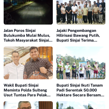
Jalan Poros Sinjai
Jajaki Pengembangan
Bulukumba Mulai Mulus,
Hilirisasi Bawang Putih,
Tokoh Masyarakat Sinjai
Bupati Sinjai Terima
Apresiasi Heriwawan dan
Investor Indonesia-China
Mizar Roem
Wakil Bupati Sinjai
Bupati Sinjai Ikuti Tanam
Meminta Polda Sulteng
Padi Serentak 50.000
Usut Tuntas Para Pelaku
Hektare Secara Bersama
yang Menewaskan Warga
di 25 Provinsi di Indonesia
Sinjai di Morowali