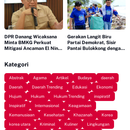
DPR Danang Wicaksana
Gerakan Langit Biru
Minta BMKG Perkuat
Partai Demokrat, Sisir
Mitigasi Ancaman El Nino
Pantai Bulokkong dengan
2026
Bakti Sosial
Kategori
Abstrak
Agama
Artikel
Budaya
daerah
Daerah
Daerah Trending
Edukasi
Ekonomi
Hujum
Hukum
Hukum Trending
inspiratif
Inspiratif
Internasional
Keagamaan
Kemanusiaan
Kesehatan
Khazanah
Korea
korea utara
Kriminal
Kuliner
Lingkungan