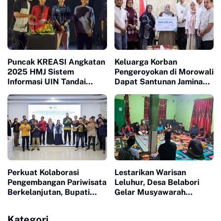
Puncak KREASI Angkatan
Keluarga Korban
2025 HMJ Sistem
Pengeroyokan di Morowali
Informasi UIN Tandai
Dapat Santunan Jaminan
Sepuluh Tahun Inaugurasi
Sosial Senilai Puluhan
Juta
Perkuat Kolaborasi
Lestarikan Warisan
Pengembangan Pariwisata
Leluhur, Desa Belabori
Berkelanjutan, Bupati
Gelar Musyawarah
Sinjai Buka Pengabdian
Persiapan Mattompang
Masyarakat FISIP Unhas
Badik
Kategori