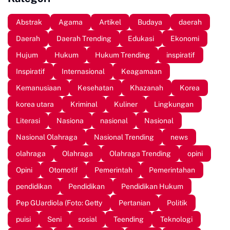
Abstrak
Agama
Artikel
Budaya
daerah
Daerah
Daerah Trending
Edukasi
Ekonomi
Hujum
Hukum
Hukum Trending
inspiratif
Inspiratif
Internasional
Keagamaan
Kemanusiaan
Kesehatan
Khazanah
Korea
korea utara
Kriminal
Kuliner
Lingkungan
Literasi
Nasiona
nasional
Nasional
Nasional Olahraga
Nasional Trending
news
olahraga
Olahraga
Olahraga Trending
opini
Opini
Otomotif
Pemerintah
Pemerintahan
pendidikan
Pendidikan
Pendidikan Hukum
Pep GUardiola (Foto: Getty
Pertanian
Politik
puisi
Seni
sosial
Teending
Teknologi