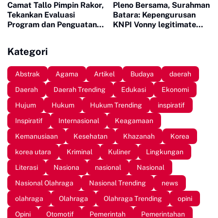
Camat Tallo Pimpin Rakor,
Pleno Bersama, Surahman
Tekankan Evaluasi
Batara: Kepengurusan
Program dan Penguatan
KNPI Vonny legitimate
Koordinasi Wilayah
dan Sah
Kategori
Abstrak
Agama
Artikel
Budaya
daerah
Daerah
Daerah Trending
Edukasi
Ekonomi
Hujum
Hukum
Hukum Trending
inspiratif
Inspiratif
Internasional
Keagamaan
Kemanusiaan
Kesehatan
Khazanah
Korea
korea utara
Kriminal
Kuliner
Lingkungan
Literasi
Nasiona
nasional
Nasional
Nasional Olahraga
Nasional Trending
news
olahraga
Olahraga
Olahraga Trending
opini
Opini
Otomotif
Pemerintah
Pemerintahan