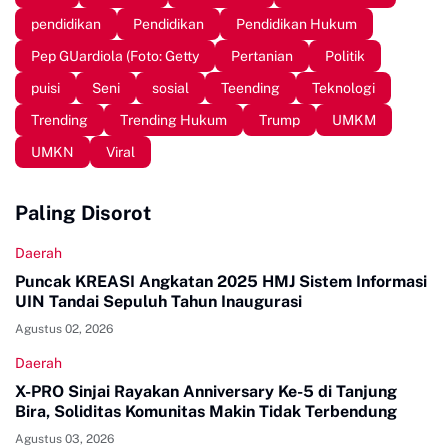
pendidikan
Pendidikan
Pendidikan Hukum
Pep GUardiola (Foto: Getty
Pertanian
Politik
puisi
Seni
sosial
Teending
Teknologi
Trending
Trending Hukum
Trump
UMKM
UMKN
Viral
Paling Disorot
Daerah
Puncak KREASI Angkatan 2025 HMJ Sistem Informasi
UIN Tandai Sepuluh Tahun Inaugurasi
Agustus 02, 2026
Daerah
X-PRO Sinjai Rayakan Anniversary Ke-5 di Tanjung
Bira, Soliditas Komunitas Makin Tidak Terbendung
Agustus 03, 2026