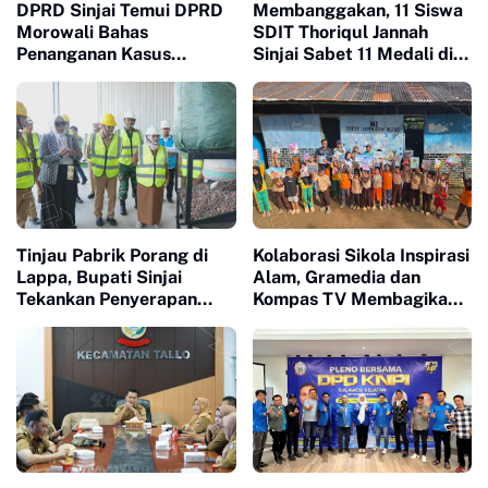
DPRD Sinjai Temui DPRD
Membanggakan, 11 Siswa
Morowali Bahas
SDIT Thoriqul Jannah
Penanganan Kasus
Sinjai Sabet 11 Medali di
Meninggalnya Wawan
GOR Sudiang
Tinjau Pabrik Porang di
Kolaborasi Sikola Inspirasi
Lappa, Bupati Sinjai
Alam, Gramedia dan
Tekankan Penyerapan
Kompas TV Membagikan
Tenaga Kerja Lokal
Buku ke Sekolah Pelosok