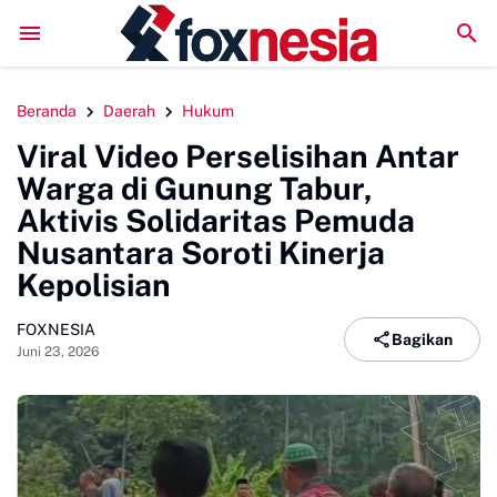
buka Wabup Sinjai, 16 Tim Ramaikan Turnamen Mini Soccer Bahari La
Beranda
Daerah
Hukum
Viral Video Perselisihan Antar
Warga di Gunung Tabur,
Aktivis Solidaritas Pemuda
Nusantara Soroti Kinerja
Kepolisian
FOXNESIA
Bagikan
Juni 23, 2026