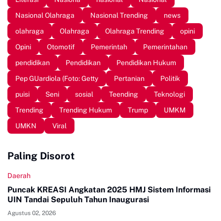
Nasional Olahraga
Nasional Trending
news
olahraga
Olahraga
Olahraga Trending
opini
Opini
Otomotif
Pemerintah
Pemerintahan
pendidikan
Pendidikan
Pendidikan Hukum
Pep GUardiola (Foto: Getty
Pertanian
Politik
puisi
Seni
sosial
Teending
Teknologi
Trending
Trending Hukum
Trump
UMKM
UMKN
Viral
Paling Disorot
Daerah
Puncak KREASI Angkatan 2025 HMJ Sistem Informasi
UIN Tandai Sepuluh Tahun Inaugurasi
Agustus 02, 2026