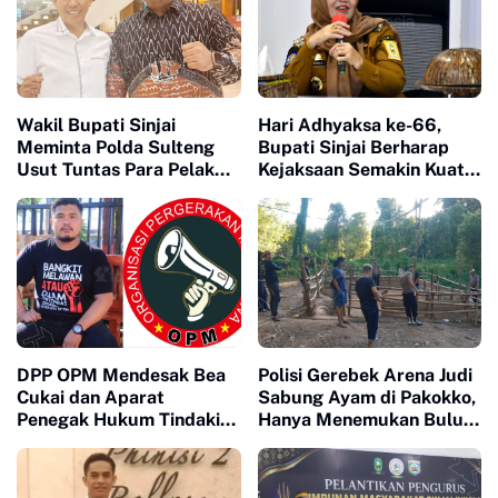
Wakil Bupati Sinjai
Hari Adhyaksa ke-66,
Meminta Polda Sulteng
Bupati Sinjai Berharap
Usut Tuntas Para Pelaku
Kejaksaan Semakin Kuat
yang Menewaskan Warga
dalam Penegakan Hukum
Sinjai di Morowali
yang Berkeadilan
DPP OPM Mendesak Bea
Polisi Gerebek Arena Judi
Cukai dan Aparat
Sabung Ayam di Pakokko,
Penegak Hukum Tindaki
Hanya Menemukan Bulu
Peredaran Rokok Rocker
Ayam dan Bekas Adu
dan New Humer Brown
Ayam