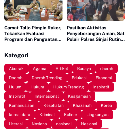
Camat Tallo Pimpin Rakor,
Pastikan Aktivitas
Tekankan Evaluasi
Penyeberangan Aman, Sat
Program dan Penguatan
Polair Polres Sinjai Rutin
Koordinasi Wilayah
Patroli di Cappa Ujung
Kategori
Abstrak
Agama
Artikel
Budaya
daerah
Daerah
Daerah Trending
Edukasi
Ekonomi
Hujum
Hukum
Hukum Trending
inspiratif
Inspiratif
Internasional
Keagamaan
Kemanusiaan
Kesehatan
Khazanah
Korea
korea utara
Kriminal
Kuliner
Lingkungan
Literasi
Nasiona
nasional
Nasional