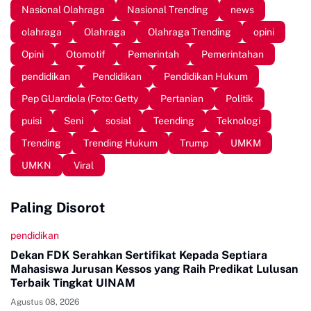
Nasional Olahraga
Nasional Trending
news
olahraga
Olahraga
Olahraga Trending
opini
Opini
Otomotif
Pemerintah
Pemerintahan
pendidikan
Pendidikan
Pendidikan Hukum
Pep GUardiola (Foto: Getty
Pertanian
Politik
puisi
Seni
sosial
Teending
Teknologi
Trending
Trending Hukum
Trump
UMKM
UMKN
Viral
Paling Disorot
pendidikan
Dekan FDK Serahkan Sertifikat Kepada Septiara
Mahasiswa Jurusan Kessos yang Raih Predikat Lulusan
Terbaik Tingkat UINAM
Agustus 08, 2026