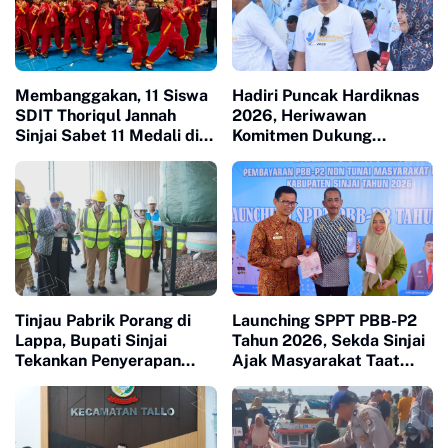
Membanggakan, 11 Siswa
Hadiri Puncak Hardiknas
SDIT Thoriqul Jannah
2026, Heriwawan
Sinjai Sabet 11 Medali di
Komitmen Dukung
GOR Sudiang
Kemajuan Pendidikan di
Sinjai
Tinjau Pabrik Porang di
Launching SPPT PBB-P2
Lappa, Bupati Sinjai
Tahun 2026, Sekda Sinjai
Tekankan Penyerapan
Ajak Masyarakat Taat
Tenaga Kerja Lokal
Bayar Pajak