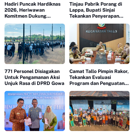
Hadiri Puncak Hardiknas
Tinjau Pabrik Porang di
2026, Heriwawan
Lappa, Bupati Sinjai
Komitmen Dukung
Tekankan Penyerapan
Kemajuan Pendidikan di
Tenaga Kerja Lokal
Sinjai
771 Personel Disiagakan
Camat Tallo Pimpin Rakor,
Untuk Pengamanan Aksi
Tekankan Evaluasi
Unjuk Rasa di DPRD Gowa
Program dan Penguatan
Koordinasi Wilayah