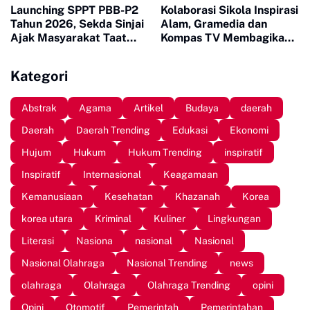
Launching SPPT PBB-P2
Kolaborasi Sikola Inspirasi
Tahun 2026, Sekda Sinjai
Alam, Gramedia dan
Ajak Masyarakat Taat
Kompas TV Membagikan
Bayar Pajak
Buku ke Sekolah Pelosok
Kategori
Abstrak
Agama
Artikel
Budaya
daerah
Daerah
Daerah Trending
Edukasi
Ekonomi
Hujum
Hukum
Hukum Trending
inspiratif
Inspiratif
Internasional
Keagamaan
Kemanusiaan
Kesehatan
Khazanah
Korea
korea utara
Kriminal
Kuliner
Lingkungan
Literasi
Nasiona
nasional
Nasional
Nasional Olahraga
Nasional Trending
news
olahraga
Olahraga
Olahraga Trending
opini
Opini
Otomotif
Pemerintah
Pemerintahan