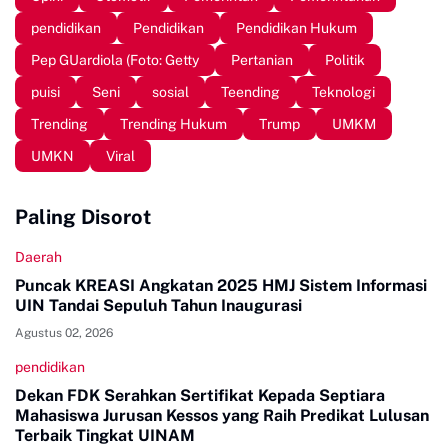
pendidikan
Pendidikan
Pendidikan Hukum
Pep GUardiola (Foto: Getty
Pertanian
Politik
puisi
Seni
sosial
Teending
Teknologi
Trending
Trending Hukum
Trump
UMKM
UMKN
Viral
Paling Disorot
Daerah
Puncak KREASI Angkatan 2025 HMJ Sistem Informasi
UIN Tandai Sepuluh Tahun Inaugurasi
Agustus 02, 2026
pendidikan
Dekan FDK Serahkan Sertifikat Kepada Septiara
Mahasiswa Jurusan Kessos yang Raih Predikat Lulusan
Terbaik Tingkat UINAM