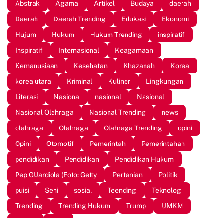
Abstrak
Agama
Artikel
Budaya
daerah
Daerah
Daerah Trending
Edukasi
Ekonomi
Hujum
Hukum
Hukum Trending
inspiratif
Inspiratif
Internasional
Keagamaan
Kemanusiaan
Kesehatan
Khazanah
Korea
korea utara
Kriminal
Kuliner
Lingkungan
Literasi
Nasiona
nasional
Nasional
Nasional Olahraga
Nasional Trending
news
olahraga
Olahraga
Olahraga Trending
opini
Opini
Otomotif
Pemerintah
Pemerintahan
pendidikan
Pendidikan
Pendidikan Hukum
Pep GUardiola (Foto: Getty
Pertanian
Politik
puisi
Seni
sosial
Teending
Teknologi
Trending
Trending Hukum
Trump
UMKM