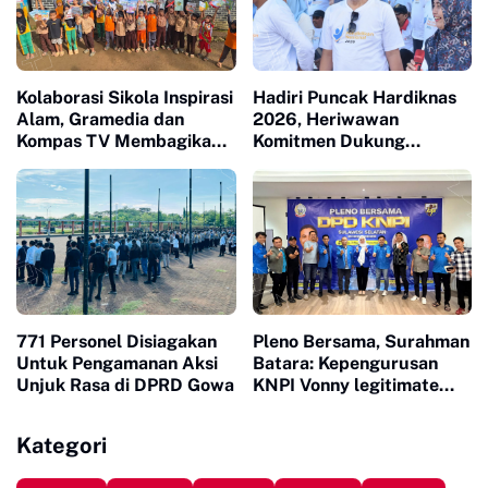
Kolaborasi Sikola Inspirasi
Hadiri Puncak Hardiknas
Alam, Gramedia dan
2026, Heriwawan
Kompas TV Membagikan
Komitmen Dukung
Buku ke Sekolah Pelosok
Kemajuan Pendidikan di
Sinjai
771 Personel Disiagakan
Pleno Bersama, Surahman
Untuk Pengamanan Aksi
Batara: Kepengurusan
Unjuk Rasa di DPRD Gowa
KNPI Vonny legitimate
dan Sah
Kategori