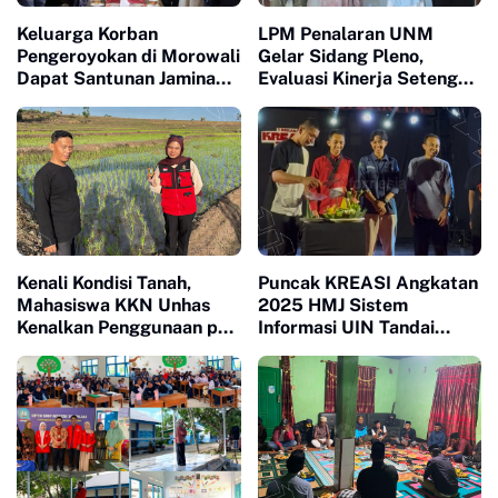
Keluarga Korban
LPM Penalaran UNM
Pengeroyokan di Morowali
Gelar Sidang Pleno,
Dapat Santunan Jaminan
Evaluasi Kinerja Setengah
Sosial Senilai Puluhan
Periode Kepengurusan
Juta
Kenali Kondisi Tanah,
Puncak KREASI Angkatan
Mahasiswa KKN Unhas
2025 HMJ Sistem
Kenalkan Penggunaan pH
Informasi UIN Tandai
Meter 4 in 1 dan Dampingi
Sepuluh Tahun Inaugurasi
Petani di Desa Lonrong