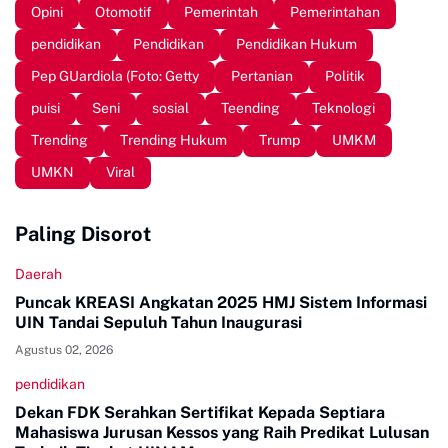
Opini
Otomotif
Pemerintah
Pemerintahan
pendidikan
Pendidikan
Pendidikan Hukum
Pep GUardiola (Foto: Getty
Pertanian
Politik
puisi
Seni
sosial
Teending
Teknologi
Trending
Trending Hukum
Trump
UMKM
UMKN
Viral
Paling Disorot
Daerah
Puncak KREASI Angkatan 2025 HMJ Sistem Informasi
UIN Tandai Sepuluh Tahun Inaugurasi
Agustus 02, 2026
pendidikan
Dekan FDK Serahkan Sertifikat Kepada Septiara
Mahasiswa Jurusan Kessos yang Raih Predikat Lulusan