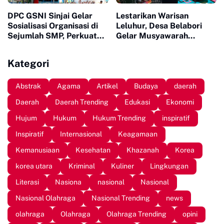
DPC GSNI Sinjai Gelar
Lestarikan Warisan
Sosialisasi Organisasi di
Leluhur, Desa Belabori
Sejumlah SMP, Perkuat
Gelar Musyawarah
Karakter dan Jiwa
Persiapan Mattompang
Kepemimpinan Pelajar
Badik
Kategori
Abstrak
Agama
Artikel
Budaya
daerah
Daerah
Daerah Trending
Edukasi
Ekonomi
Hujum
Hukum
Hukum Trending
inspiratif
Inspiratif
Internasional
Keagamaan
Kemanusiaan
Kesehatan
Khazanah
Korea
korea utara
Kriminal
Kuliner
Lingkungan
Literasi
Nasiona
nasional
Nasional
Nasional Olahraga
Nasional Trending
news
olahraga
Olahraga
Olahraga Trending
opini