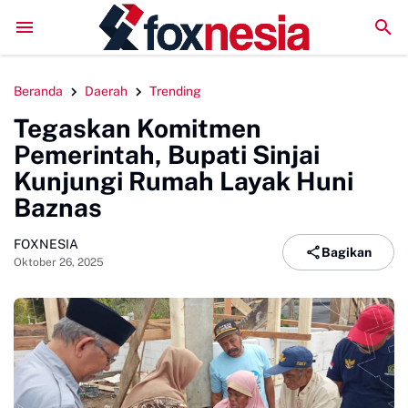
njai Rayakan Anniversary Ke-5 di Tanjung Bira, Soliditas Komunitas M
Beranda
Daerah
Trending
Tegaskan Komitmen
Pemerintah, Bupati Sinjai
Kunjungi Rumah Layak Huni
Baznas
FOXNESIA
Bagikan
Oktober 26, 2025