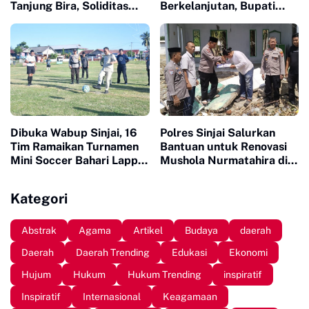
Tanjung Bira, Soliditas
Berkelanjutan, Bupati
Komunitas Makin Tidak
Sinjai Buka Pengabdian
Terbendung
Masyarakat FISIP Unhas
Dibuka Wabup Sinjai, 16
Polres Sinjai Salurkan
Tim Ramaikan Turnamen
Bantuan untuk Renovasi
Mini Soccer Bahari Lappa
Mushola Nurmatahira di
Cup 2026
Pantai Karampuang
Kategori
Abstrak
Agama
Artikel
Budaya
daerah
Daerah
Daerah Trending
Edukasi
Ekonomi
Hujum
Hukum
Hukum Trending
inspiratif
Inspiratif
Internasional
Keagamaan