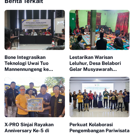
Berita Terkait
Bone Integrasikan
Lestarikan Warisan
Teknologi Uwai Tuo
Leluhur, Desa Belabori
Mannennungeng ke
Gelar Musyawarah
Program JIAT untuk
Persiapan Mattompang
Dukung Modernisasi
Badik
Irigasi
X-PRO Sinjai Rayakan
Perkuat Kolaborasi
Anniversary Ke-5 di
Pengembangan Pariwisata