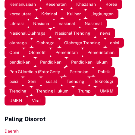
Kemanusiaan
Kesehatan
Khazanah
Korea
korea utara
Kriminal
Kuliner
Lingkungan
Literasi
Nasiona
nasional
Nasional
Nasional Olahraga
Nasional Trending
news
olahraga
Olahraga
Olahraga Trending
opini
Opini
Otomotif
Pemerintah
Pemerintahan
pendidikan
Pendidikan
Pendidikan Hukum
Pep GUardiola (Foto: Getty
Pertanian
Politik
puisi
Seni
sosial
Teending
Teknologi
Trending
Trending Hukum
Trump
UMKM
UMKN
Viral
Paling Disorot
Daerah