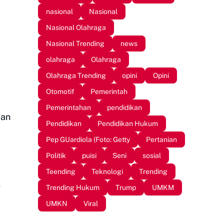
nasional
Nasional
Nasional Olahraga
Nasional Trending
news
olahraga
Olahraga
Olahraga Trending
opini
Opini
Otomotif
Pemerintah
Pemerintahan
pendidikan
dan
Pendidikan
Pendidikan Hukum
Pep GUardiola (Foto: Getty
Pertanian
Politik
puisi
Seni
sosial
Teending
Teknologi
Trending
s
Trending Hukum
Trump
UMKM
UMKN
Viral