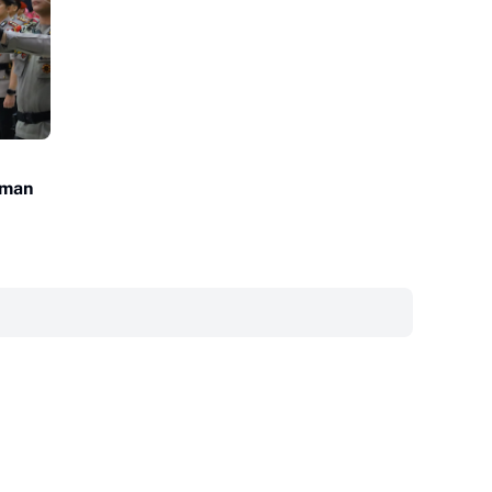
sman
‎ ‎ ‎