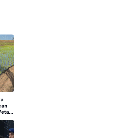
wa
aan
Petani