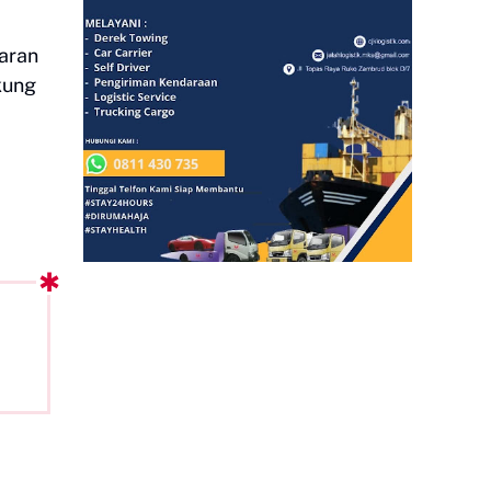
aran
kung