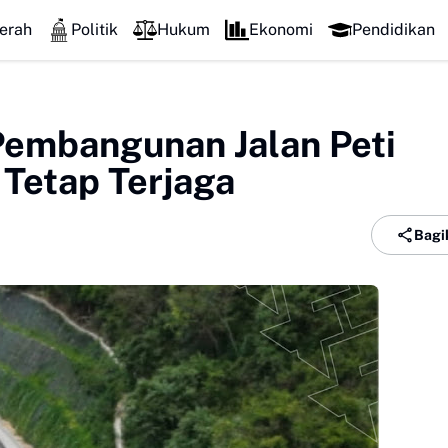
Perkuat Kolaborasi Pengembangan Pariwisata Berkelanju
erah
Politik
Hukum
Ekonomi
Pendidikan
Pembangunan Jalan Peti
etap Terjaga
Bagi