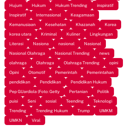
Hujum
Hukum
Hukum Trending
inspiratif
Inspiratif
Internasional
Keagamaan
Kemanusiaan
Kesehatan
Khazanah
Korea
korea utara
Kriminal
Kuliner
Lingkungan
Literasi
Nasiona
nasional
Nasional
Nasional Olahraga
Nasional Trending
news
olahraga
Olahraga
Olahraga Trending
opini
Opini
Otomotif
Pemerintah
Pemerintahan
pendidikan
Pendidikan
Pendidikan Hukum
Pep GUardiola (Foto: Getty
Pertanian
Politik
puisi
Seni
sosial
Teending
Teknologi
Trending
Trending Hukum
Trump
UMKM
UMKN
Viral