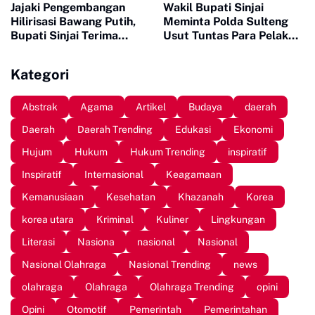
Jajaki Pengembangan
Wakil Bupati Sinjai
Hilirisasi Bawang Putih,
Meminta Polda Sulteng
Bupati Sinjai Terima
Usut Tuntas Para Pelaku
Investor Indonesia-China
yang Menewaskan Warga
Sinjai di Morowali
Kategori
Abstrak
Agama
Artikel
Budaya
daerah
Daerah
Daerah Trending
Edukasi
Ekonomi
Hujum
Hukum
Hukum Trending
inspiratif
Inspiratif
Internasional
Keagamaan
Kemanusiaan
Kesehatan
Khazanah
Korea
korea utara
Kriminal
Kuliner
Lingkungan
Literasi
Nasiona
nasional
Nasional
Nasional Olahraga
Nasional Trending
news
olahraga
Olahraga
Olahraga Trending
opini
Opini
Otomotif
Pemerintah
Pemerintahan