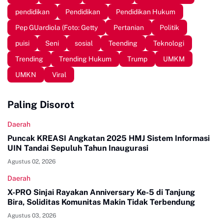
pendidikan
Pendidikan
Pendidikan Hukum
Pep GUardiola (Foto: Getty
Pertanian
Politik
puisi
Seni
sosial
Teending
Teknologi
Trending
Trending Hukum
Trump
UMKM
UMKN
Viral
Paling Disorot
Daerah
Puncak KREASI Angkatan 2025 HMJ Sistem Informasi
UIN Tandai Sepuluh Tahun Inaugurasi
Agustus 02, 2026
Daerah
X-PRO Sinjai Rayakan Anniversary Ke-5 di Tanjung
Bira, Soliditas Komunitas Makin Tidak Terbendung
Agustus 03, 2026