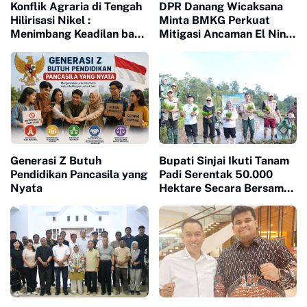
Konflik Agraria di Tengah
DPR Danang Wicaksana
Hilirisasi Nikel :
Minta BMKG Perkuat
Menimbang Keadilan bagi
Mitigasi Ancaman El Nino
Petani Laoli dalam Proyek
2026
Strategis Nasional PT
Indonesia Huali Industry
Park
Generasi Z Butuh
Bupati Sinjai Ikuti Tanam
Pendidikan Pancasila yang
Padi Serentak 50.000
Nyata
Hektare Secara Bersama
di 25 Provinsi di Indonesia