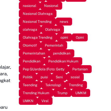
nasional
Nasional
Nasional Olahraga
Nasional Trending
news
olahraga
Olahraga
Olahraga Trending
opini
Opini
Otomotif
Pemerintah
Pemerintahan
pendidikan
Pendidikan
Pendidikan Hukum
ajar,
Pep GUardiola (Foto: Getty
Pertanian
ara,
Politik
puisi
Seni
sosial
ngkat
Teending
Teknologi
Trending
Trending Hukum
Trump
UMKM
UMKN
Viral
baru