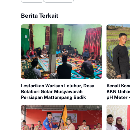
Berita Terkait
Lestarikan Warisan Leluhur, Desa
Kenali Kon
Belabori Gelar Musyawarah
KKN Unhas
Persiapan Mattompang Badik
pH Meter 4
di Desa L