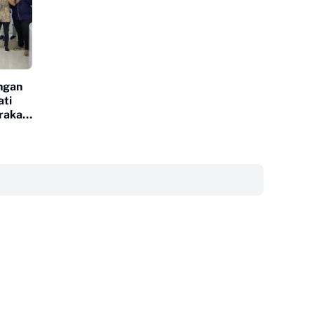
ngan
ati
rakat
‎ ‎ ‎