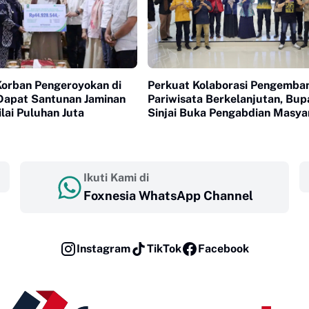
Korban Pengeroyokan di
Perkuat Kolaborasi Pengemba
Dapat Santunan Jaminan
Pariwisata Berkelanjutan, Bup
ilai Puluhan Juta
Sinjai Buka Pengabdian Masya
FISIP Unhas
Ikuti Kami di
Foxnesia WhatsApp Channel
Instagram
TikTok
Facebook