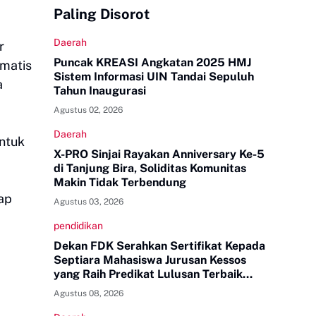
Paling Disorot
Daerah
r
Puncak KREASI Angkatan 2025 HMJ
ematis
Sistem Informasi UIN Tandai Sepuluh
a
Tahun Inaugurasi
Agustus 02, 2026
Daerah
untuk
X-PRO Sinjai Rayakan Anniversary Ke-5
di Tanjung Bira, Soliditas Komunitas
Makin Tidak Terbendung
kap
Agustus 03, 2026
pendidikan
Dekan FDK Serahkan Sertifikat Kepada
Septiara Mahasiswa Jurusan Kessos
yang Raih Predikat Lulusan Terbaik
Tingkat UINAM
Agustus 08, 2026