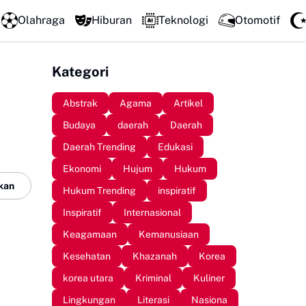
LPM Penalaran UNM Gelar Sidang Pleno, Evaluasi Kinerj
Olahraga
Hiburan
Teknologi
Otomotif
Kategori
Abstrak
Agama
Artikel
Budaya
daerah
Daerah
Daerah Trending
Edukasi
Ekonomi
Hujum
Hukum
kan
Hukum Trending
inspiratif
Inspiratif
Internasional
Keagamaan
Kemanusiaan
Kesehatan
Khazanah
Korea
korea utara
Kriminal
Kuliner
Lingkungan
Literasi
Nasiona