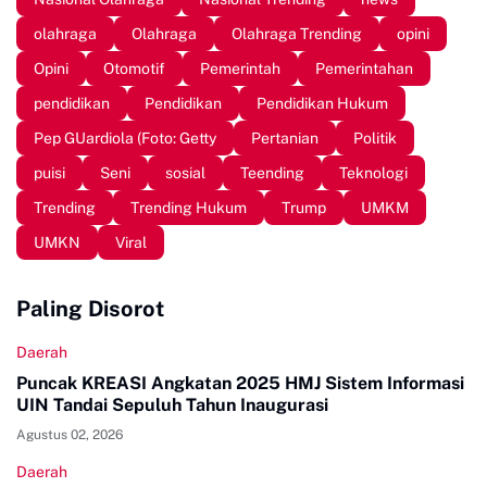
olahraga
Olahraga
Olahraga Trending
opini
Opini
Otomotif
Pemerintah
Pemerintahan
pendidikan
Pendidikan
Pendidikan Hukum
Pep GUardiola (Foto: Getty
Pertanian
Politik
puisi
Seni
sosial
Teending
Teknologi
Trending
Trending Hukum
Trump
UMKM
UMKN
Viral
Paling Disorot
Daerah
Puncak KREASI Angkatan 2025 HMJ Sistem Informasi
UIN Tandai Sepuluh Tahun Inaugurasi
Agustus 02, 2026
Daerah