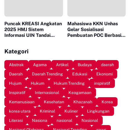
Puncak KREASI Angkatan
Mahasiswa KKN Unhas
2025 HMJ Sistem
Gelar Sosialisasi
Informasi UIN Tandai
Pembuatan POC Berbasis
Sepuluh Tahun Inaugurasi
Limbah Organik Rumah
Tangga di Bantaeng
Kategori
Abstrak
Agama
Artikel
Budaya
daerah
Daerah
Daerah Trending
Edukasi
Ekonomi
Hujum
Hukum
Hukum Trending
inspiratif
Inspiratif
Internasional
Keagamaan
Kemanusiaan
Kesehatan
Khazanah
Korea
korea utara
Kriminal
Kuliner
Lingkungan
Literasi
Nasiona
nasional
Nasional
Nasional Olahraga
Nasional Trending
news