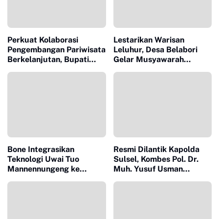
Perkuat Kolaborasi
Lestarikan Warisan
Pengembangan Pariwisata
Leluhur, Desa Belabori
Berkelanjutan, Bupati
Gelar Musyawarah
Sinjai Buka Pengabdian
Persiapan Mattompang
Masyarakat FISIP Unhas
Badik
Bone Integrasikan
Resmi Dilantik Kapolda
Teknologi Uwai Tuo
Sulsel, Kombes Pol. Dr.
Mannennungeng ke
Muh. Yusuf Usman
Program JIAT untuk
Nahkodai Polresta Gowa
Dukung Modernisasi
Irigasi