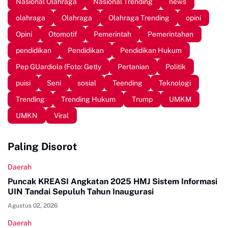
Nasional Olahraga
Nasional Trending
news
olahraga
Olahraga
Olahraga Trending
opini
Opini
Otomotif
Pemerintah
Pemerintahan
pendidikan
Pendidikan
Pendidikan Hukum
Pep GUardiola (Foto: Getty
Pertanian
Politik
puisi
Seni
sosial
Teending
Teknologi
Trending
Trending Hukum
Trump
UMKM
UMKN
Viral
Paling Disorot
Daerah
Puncak KREASI Angkatan 2025 HMJ Sistem Informasi
UIN Tandai Sepuluh Tahun Inaugurasi
Agustus 02, 2026
Daerah