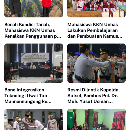
Kenali Kondisi Tanah,
Mahasiswa KKN Unhas
Mahasiswa KKN Unhas
Lakukan Pembelajaran
Kenalkan Penggunaan pH
dan Pembuatan Kamus
Meter 4 in 1 dan Dampingi
Bahasa Mandarin di SD
Petani di Desa Lonrong
Inpres Lonrong
Bone Integrasikan
Resmi Dilantik Kapolda
Teknologi Uwai Tuo
Sulsel, Kombes Pol. Dr.
Mannennungeng ke
Muh. Yusuf Usman
Program JIAT untuk
Nahkodai Polresta Gowa
Dukung Modernisasi
Irigasi