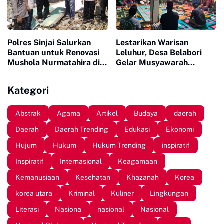
Polres Sinjai Salurkan
Lestarikan Warisan
Bantuan untuk Renovasi
Leluhur, Desa Belabori
Mushola Nurmatahira di
Gelar Musyawarah
Pantai Karampuang
Persiapan Mattompang
Badik
Kategori
Abstrak
Agama
Artikel
Budaya
daerah
Daerah
Daerah Trending
Edukasi
Ekonomi
Hujum
Hukum
Hukum Trending
inspiratif
Inspiratif
Internasional
Keagamaan
Kemanusiaan
Kesehatan
Khazanah
Korea
korea utara
Kriminal
Kuliner
Lingkungan
Literasi
Nasiona
nasional
Nasional