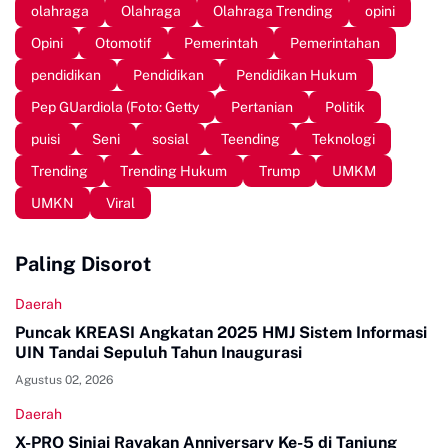
olahraga
Olahraga
Olahraga Trending
opini
Opini
Otomotif
Pemerintah
Pemerintahan
pendidikan
Pendidikan
Pendidikan Hukum
Pep GUardiola (Foto: Getty
Pertanian
Politik
puisi
Seni
sosial
Teending
Teknologi
Trending
Trending Hukum
Trump
UMKM
UMKN
Viral
Paling Disorot
Daerah
Puncak KREASI Angkatan 2025 HMJ Sistem Informasi
UIN Tandai Sepuluh Tahun Inaugurasi
Agustus 02, 2026
Daerah
X-PRO Sinjai Rayakan Anniversary Ke-5 di Tanjung