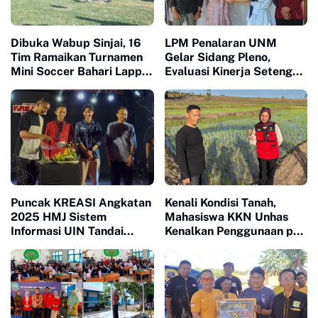
Dibuka Wabup Sinjai, 16
LPM Penalaran UNM
Tim Ramaikan Turnamen
Gelar Sidang Pleno,
Mini Soccer Bahari Lappa
Evaluasi Kinerja Setengah
Cup 2026
Periode Kepengurusan
Puncak KREASI Angkatan
Kenali Kondisi Tanah,
2025 HMJ Sistem
Mahasiswa KKN Unhas
Informasi UIN Tandai
Kenalkan Penggunaan pH
Sepuluh Tahun Inaugurasi
Meter 4 in 1 dan Dampingi
Petani di Desa Lonrong