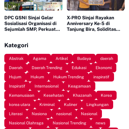
DPC GSNI Sinjai Gelar
X-PRO Sinjai Rayakan
Sosialisasi Organisasi di
Anniversary Ke-5 di
Sejumlah SMP, Perkuat
Tanjung Bira, Soliditas
Karakter dan Jiwa
Komunitas Makin Tidak
Kepemimpinan Pelajar
Terbendung
Kategori
Abstrak
Agama
Artikel
Budaya
daerah
Daerah
Daerah Trending
Edukasi
Ekonomi
Hujum
Hukum
Hukum Trending
inspiratif
Inspiratif
Internasional
Keagamaan
Kemanusiaan
Kesehatan
Khazanah
Korea
korea utara
Kriminal
Kuliner
Lingkungan
Literasi
Nasiona
nasional
Nasional
Nasional Olahraga
Nasional Trending
news