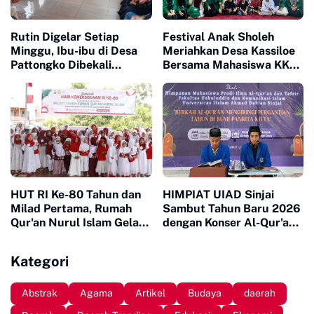
Rutin Digelar Setiap
Festival Anak Sholeh
Minggu, Ibu-ibu di Desa
Meriahkan Desa Kassiloe
Pattongko Dibekali
Bersama Mahasiswa KKN
Pemahaman Keagamaan
UINAM
Melalui Majelis Taklim
HUT RI Ke-80 Tahun dan
HIMPIAT UIAD Sinjai
Milad Pertama, Rumah
Sambut Tahun Baru 2026
Qur'an Nurul Islam Gelar
dengan Konser Al-Qur'an
Berbagai Lomba
30 Juz
Kategori
Abstrak
Agama
Artikel
Budaya
daerah