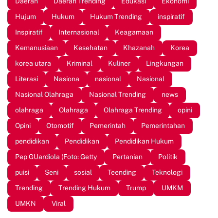
Daerah
Daerah Trending
Edukasi
Ekonomi
Hujum
Hukum
Hukum Trending
inspiratif
Inspiratif
Internasional
Keagamaan
Kemanusiaan
Kesehatan
Khazanah
Korea
korea utara
Kriminal
Kuliner
Lingkungan
Literasi
Nasiona
nasional
Nasional
Nasional Olahraga
Nasional Trending
news
olahraga
Olahraga
Olahraga Trending
opini
Opini
Otomotif
Pemerintah
Pemerintahan
pendidikan
Pendidikan
Pendidikan Hukum
Pep GUardiola (Foto: Getty
Pertanian
Politik
puisi
Seni
sosial
Teending
Teknologi
Trending
Trending Hukum
Trump
UMKM
UMKN
Viral