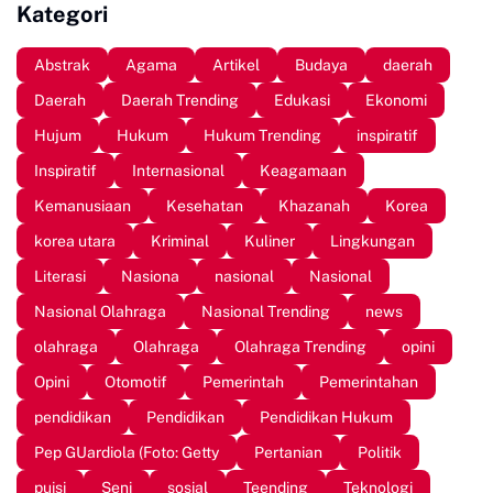
Kategori
Abstrak
Agama
Artikel
Budaya
daerah
Daerah
Daerah Trending
Edukasi
Ekonomi
Hujum
Hukum
Hukum Trending
inspiratif
Inspiratif
Internasional
Keagamaan
Kemanusiaan
Kesehatan
Khazanah
Korea
korea utara
Kriminal
Kuliner
Lingkungan
Literasi
Nasiona
nasional
Nasional
Nasional Olahraga
Nasional Trending
news
olahraga
Olahraga
Olahraga Trending
opini
Opini
Otomotif
Pemerintah
Pemerintahan
pendidikan
Pendidikan
Pendidikan Hukum
Pep GUardiola (Foto: Getty
Pertanian
Politik
puisi
Seni
sosial
Teending
Teknologi