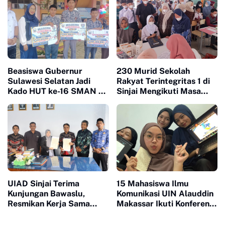
Beasiswa Gubernur
230 Murid Sekolah
Sulawesi Selatan Jadi
Rakyat Terintegritas 1 di
Kado HUT ke-16 SMAN 10
Sinjai Mengikuti Masa
Sinjai
Pengenalan Lingkungan
Sekolah
UIAD Sinjai Terima
15 Mahasiswa Ilmu
Kunjungan Bawaslu,
Komunikasi UIN Alauddin
Resmikan Kerja Sama
Makassar Ikuti Konferensi
Melalui Penandatanganan
Nasional Mahasiswa
MoU
Secara Daring