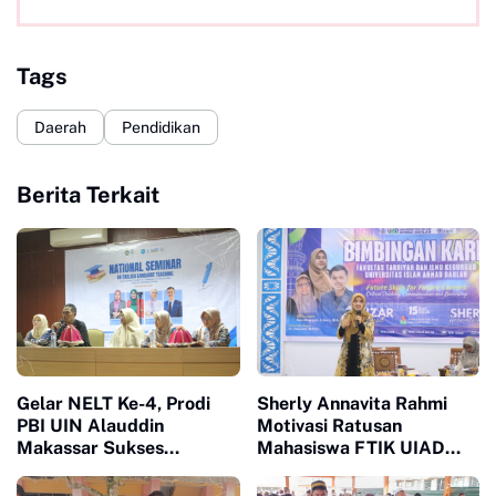
Tags
Daerah
Pendidikan
Berita Terkait
Gelar NELT Ke-4, Prodi
Sherly Annavita Rahmi
PBI UIN Alauddin
Motivasi Ratusan
Makassar Sukses
Mahasiswa FTIK UIAD
Hadirkan Pembicara
Sinjai dalam Bimbingan
Lintas Negara
Karir