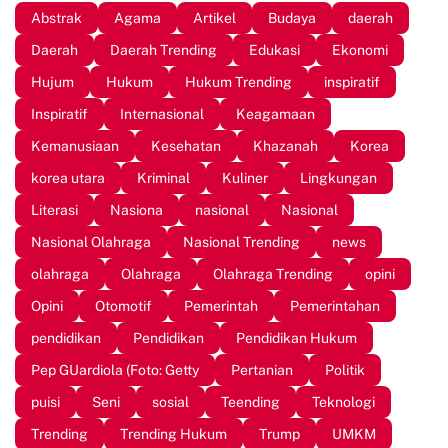
Abstrak
Agama
Artikel
Budaya
daerah
Daerah
Daerah Trending
Edukasi
Ekonomi
Hujum
Hukum
Hukum Trending
inspiratif
Inspiratif
Internasional
Keagamaan
Kemanusiaan
Kesehatan
Khazanah
Korea
korea utara
Kriminal
Kuliner
Lingkungan
Literasi
Nasiona
nasional
Nasional
Nasional Olahraga
Nasional Trending
news
olahraga
Olahraga
Olahraga Trending
opini
Opini
Otomotif
Pemerintah
Pemerintahan
pendidikan
Pendidikan
Pendidikan Hukum
Pep GUardiola (Foto: Getty
Pertanian
Politik
puisi
Seni
sosial
Teending
Teknologi
Trending
Trending Hukum
Trump
UMKM