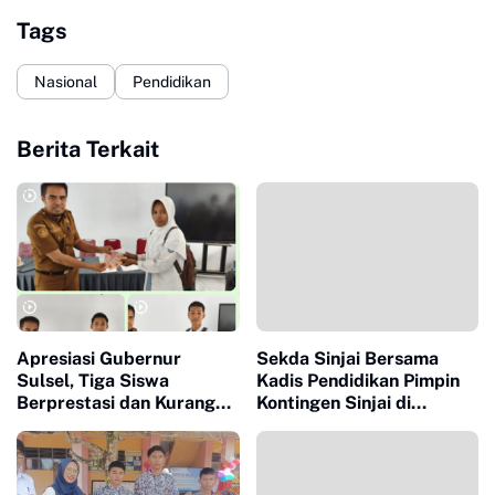
Tags
Nasional
Pendidikan
Berita Terkait
Apresiasi Gubernur
Sekda Sinjai Bersama
Sulsel, Tiga Siswa
Kadis Pendidikan Pimpin
Berprestasi dan Kurang
Kontingen Sinjai di
Mampu di SMAN 9 Sinjai
Porsenijar ke-VII PGRI
Terima Beasiswa
2026 Tingkat Sulsel
Pendidikan