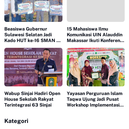
Beasiswa Gubernur
15 Mahasiswa Ilmu
Sulawesi Selatan Jadi
Komunikasi UIN Alauddin
Kado HUT ke-16 SMAN 10
Makassar Ikuti Konferensi
Sinjai
Nasional Mahasiswa
Secara Daring
Wabup Sinjai Hadiri Open
Yayasan Perguruan Islam
House Sekolah Rakyat
Taqwa Ujung Jadi Pusat
Terintegrasi 63 Sinjai
Workshop Implementasi
Kurikulum Berbasis Cinta
dan Deep Learning
Kategori