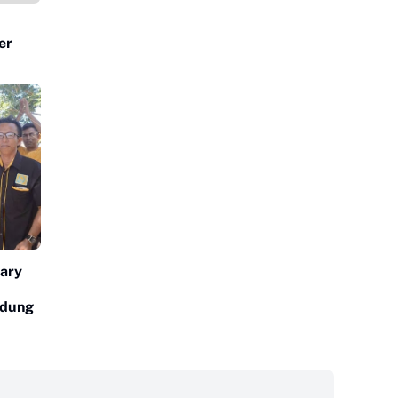
er
sary
ndung
‎ ‎ ‎