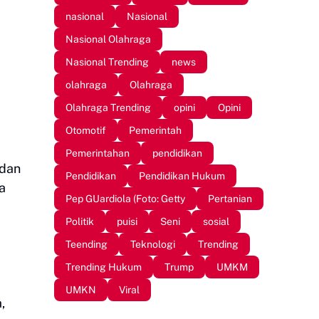
nasional
Nasional
Nasional Olahraga
Nasional Trending
news
olahraga
Olahraga
Olahraga Trending
opini
Opini
Otomotif
Pemerintah
Pemerintahan
pendidikan
dan
Pendidikan
Pendidikan Hukum
a
Pep GUardiola (Foto: Getty
Pertanian
Politik
puisi
Seni
sosial
Teending
Teknologi
Trending
Trending Hukum
Trump
UMKM
UMKN
Viral
,