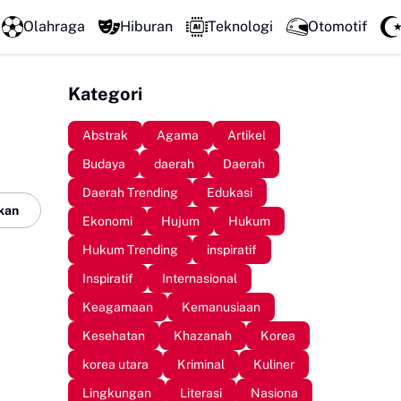
Mengawali Pengabdian dengan Sujud, Kapolresta Gowa Lun
Olahraga
Hiburan
Teknologi
Otomotif
Kategori
Abstrak
Agama
Artikel
Budaya
daerah
Daerah
Daerah Trending
Edukasi
kan
Ekonomi
Hujum
Hukum
Hukum Trending
inspiratif
Inspiratif
Internasional
Keagamaan
Kemanusiaan
Kesehatan
Khazanah
Korea
korea utara
Kriminal
Kuliner
Lingkungan
Literasi
Nasiona