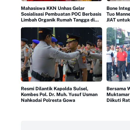
Mahasiswa KKN Unhas Gelar
Bone Integ
Sosialisasi Pembuatan POC Berbasis
Tuo Manne
Limbah Organik Rumah Tangga di
JIAT untu
Bantaeng
Irigasi
Resmi Dilantik Kapolda Sulsel,
Bersama W
Kombes Pol. Dr. Muh. Yusuf Usman
Muktamar 
Nahkodai Polresta Gowa
Diikuti Ra
‎ ‎ ‎