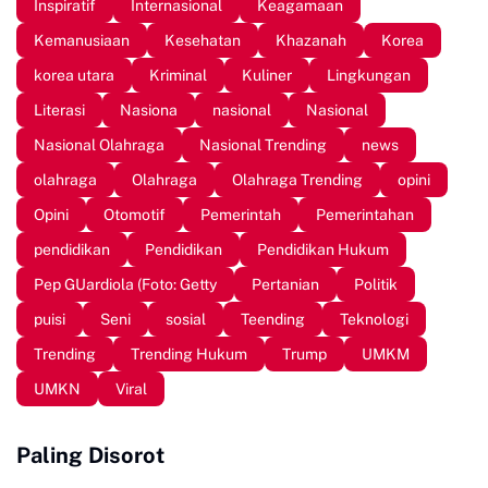
Inspiratif
Internasional
Keagamaan
Kemanusiaan
Kesehatan
Khazanah
Korea
korea utara
Kriminal
Kuliner
Lingkungan
Literasi
Nasiona
nasional
Nasional
Nasional Olahraga
Nasional Trending
news
olahraga
Olahraga
Olahraga Trending
opini
Opini
Otomotif
Pemerintah
Pemerintahan
pendidikan
Pendidikan
Pendidikan Hukum
Pep GUardiola (Foto: Getty
Pertanian
Politik
puisi
Seni
sosial
Teending
Teknologi
Trending
Trending Hukum
Trump
UMKM
UMKN
Viral
Paling Disorot