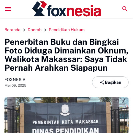
LPM Penalaran UNM Gelar Sidang Pleno, Evaluasi Kinerja Set
Beranda
Daerah
Pendidikan Hukum
Penerbitan Buku dan Bingkai
Foto Diduga Dimainkan Oknum,
Walikota Makassar: Saya Tidak
Pernah Arahkan Siapapun
FOXNESIA
Bagikan
Mei 09, 2025