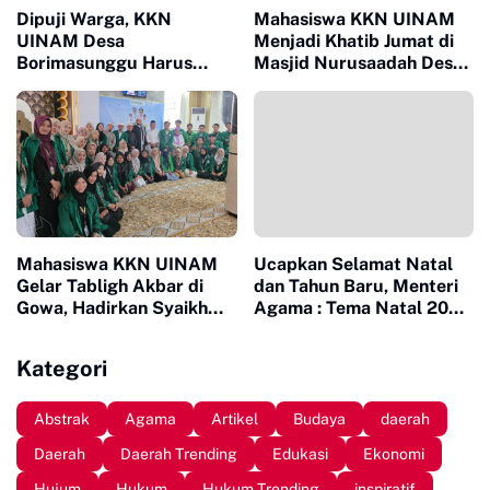
Dipuji Warga, KKN
Mahasiswa KKN UINAM
UINAM Desa
Menjadi Khatib Jumat di
Borimasunggu Harus
Masjid Nurusaadah Desa
Menyebrang
Palakka
Menggunakan Perahu
Demi Mengikuti Kegiatan
Keagamaan
Mahasiswa KKN UINAM
Ucapkan Selamat Natal
Gelar Tabligh Akbar di
dan Tahun Baru, Menteri
Gowa, Hadirkan Syaikh
Agama : Tema Natal 2024
Said Abdullah dari Mesir
Membawa Pesan Tentang
Kesetiaan
Kategori
Abstrak
Agama
Artikel
Budaya
daerah
Daerah
Daerah Trending
Edukasi
Ekonomi
Hujum
Hukum
Hukum Trending
inspiratif