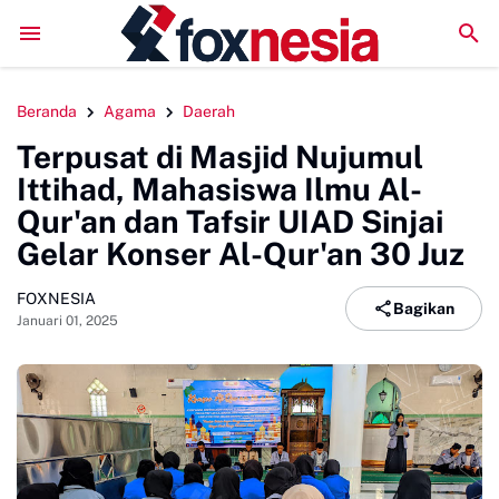
Perkuat Kolaborasi Pengembangan Pariwisata Berkela
Beranda
Agama
Daerah
Terpusat di Masjid Nujumul
Ittihad, Mahasiswa Ilmu Al-
Qur'an dan Tafsir UIAD Sinjai
Gelar Konser Al-Qur'an 30 Juz
FOXNESIA
Bagikan
Januari 01, 2025