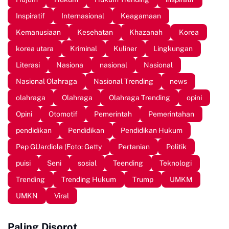
Inspiratif
Internasional
Keagamaan
Kemanusiaan
Kesehatan
Khazanah
Korea
korea utara
Kriminal
Kuliner
Lingkungan
Literasi
Nasiona
nasional
Nasional
Nasional Olahraga
Nasional Trending
news
olahraga
Olahraga
Olahraga Trending
opini
Opini
Otomotif
Pemerintah
Pemerintahan
pendidikan
Pendidikan
Pendidikan Hukum
Pep GUardiola (Foto: Getty
Pertanian
Politik
puisi
Seni
sosial
Teending
Teknologi
Trending
Trending Hukum
Trump
UMKM
UMKN
Viral
Paling Disorot