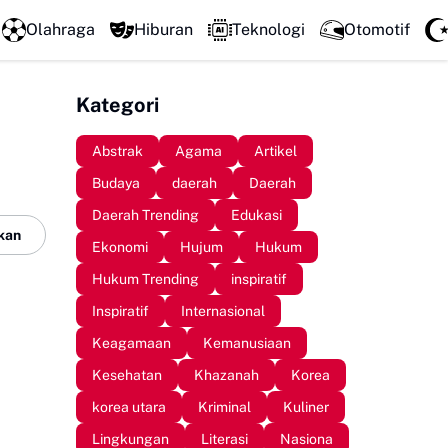
Literatur Institut Minta Polda Metro Jaya Segera Tun
Olahraga
Hiburan
Teknologi
Otomotif
Kategori
Abstrak
Agama
Artikel
Budaya
daerah
Daerah
Daerah Trending
Edukasi
kan
Ekonomi
Hujum
Hukum
Hukum Trending
inspiratif
Inspiratif
Internasional
Keagamaan
Kemanusiaan
Kesehatan
Khazanah
Korea
korea utara
Kriminal
Kuliner
Lingkungan
Literasi
Nasiona