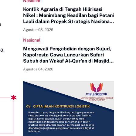
Nasional
Konflik Agraria di Tengah Hilirisasi
Nikel : Menimbang Keadilan bagi Petani
Laoli dalam Proyek Strategis Nasional
m
PT Indonesia Huali Industry Park
Agustus 03, 2026
Nasional
Mengawali Pengabdian dengan Sujud,
da
Kapolresta Gowa Luncurkan Safari
Subuh dan Wakaf Al-Qur'an di Masjid
Tua
Agustus 04, 2026