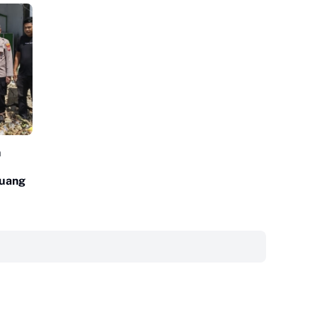
n
puang
‎ ‎ ‎