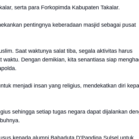
Takalar, serta para Forkopimda Kabupaten Takalar.
nekankan pentingnya keberadaan masjid sebagai pusat
slim. Saat waktunya salat tiba, segala aktivitas harus
t waktu. Dengan demikian, kita senantiasa siap mengha
apolda.
ntuk menjadi insan yang religius, mendekatkan diri kep
eligius sehingga setiap tugas negara dapat dijalankan de
imbuhnya.
khusus kepada alumni Bahaduta D’Pandiga Sulsel untuk