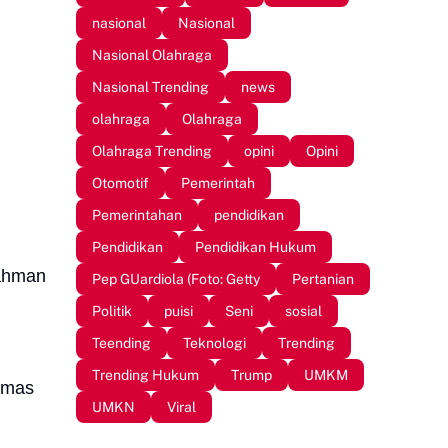
nasional
Nasional
Nasional Olahraga
Nasional Trending
news
olahraga
Olahraga
Olahraga Trending
opini
Opini
Otomotif
Pemerintah
Pemerintahan
pendidikan
Pendidikan
Pendidikan Hukum
Rahman
Pep GUardiola (Foto: Getty
Pertanian
Politik
puisi
Seni
sosial
Teending
Teknologi
Trending
Trending Hukum
Trump
UMKM
humas
UMKN
Viral