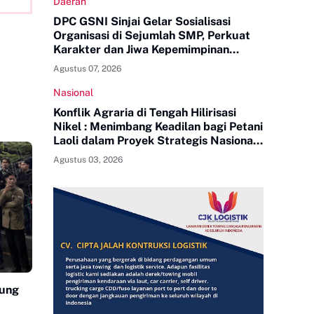
Daerah
DPC GSNI Sinjai Gelar Sosialisasi
Organisasi di Sejumlah SMP, Perkuat
Karakter dan Jiwa Kepemimpinan
Pelajar
Agustus 07, 2026
Nasional
Konflik Agraria di Tengah Hilirisasi
Nikel : Menimbang Keadilan bagi Petani
Laoli dalam Proyek Strategis Nasional
PT Indonesia Huali Industry Park
Agustus 03, 2026
jung