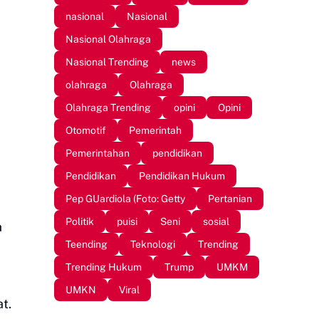
nasional
Nasional
Nasional Olahraga
Nasional Trending
news
olahraga
Olahraga
Olahraga Trending
opini
Opini
Otomotif
Pemerintah
Pemerintahan
pendidikan
Pendidikan
Pendidikan Hukum
Pep GUardiola (Foto: Getty
Pertanian
Politik
puisi
Seni
sosial
a
Teending
Teknologi
Trending
Trending Hukum
Trump
UMKM
UMKN
Viral
t.