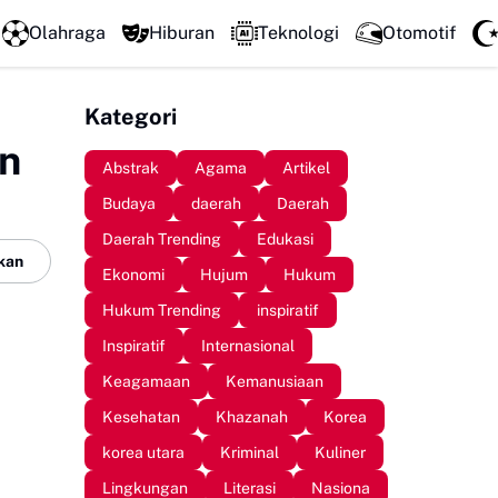
LPM Penalaran UNM Gelar Sidang Pleno, Evaluasi Kiner
Olahraga
Hiburan
Teknologi
Otomotif
Kategori
n
Abstrak
Agama
Artikel
Budaya
daerah
Daerah
Daerah Trending
Edukasi
kan
Ekonomi
Hujum
Hukum
Hukum Trending
inspiratif
Inspiratif
Internasional
Keagamaan
Kemanusiaan
Kesehatan
Khazanah
Korea
korea utara
Kriminal
Kuliner
Lingkungan
Literasi
Nasiona