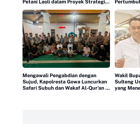
Petani Laoli dalam Proyek Strategis
Pertumbuh
Nasional PT Indonesia Huali Industry
Kawasan T
Park
Mengawali Pengabdian dengan
Wakil Bupa
Sujud, Kapolresta Gowa Luncurkan
Sulteng U
Safari Subuh dan Wakaf Al-Qur'an di
yang Mene
Masjid Tua
Morowali
‎ ‎ ‎