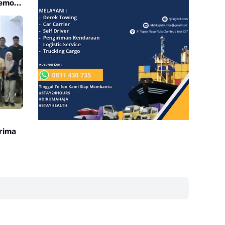
emori
erima
‎ ‎ ‎