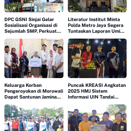
DPC GSNI Sinjai Gelar
Literatur Institut Minta
Sosialisasi Organisasi di
Polda Metro Jaya Segera
Sejumlah SMP, Perkuat
Tuntaskan Laporan Umi
Karakter dan Jiwa
Maskuroh
Kepemimpinan Pelajar
Keluarga Korban
Puncak KREASI Angkatan
Pengeroyokan di Morowali
2025 HMJ Sistem
Dapat Santunan Jaminan
Informasi UIN Tandai
Sosial Senilai Puluhan
Sepuluh Tahun Inaugurasi
Juta