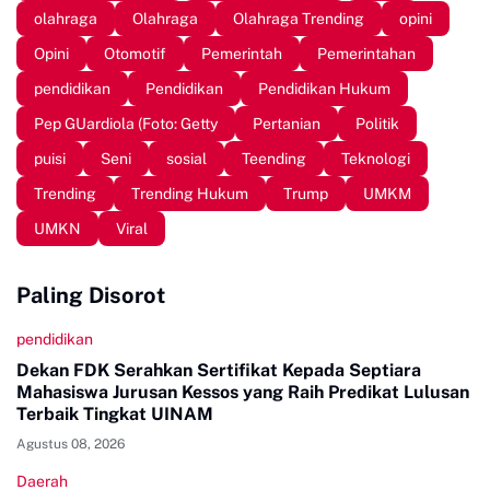
olahraga
Olahraga
Olahraga Trending
opini
Opini
Otomotif
Pemerintah
Pemerintahan
pendidikan
Pendidikan
Pendidikan Hukum
Pep GUardiola (Foto: Getty
Pertanian
Politik
puisi
Seni
sosial
Teending
Teknologi
Trending
Trending Hukum
Trump
UMKM
UMKN
Viral
Paling Disorot
pendidikan
Dekan FDK Serahkan Sertifikat Kepada Septiara
Mahasiswa Jurusan Kessos yang Raih Predikat Lulusan
Terbaik Tingkat UINAM
Agustus 08, 2026
Daerah