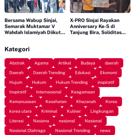
Bersama Wabup Sinjai,
X-PRO Sinjai Rayakan
Semarak Muktamar V
Anniversary Ke-5 di
Wahdah Islamiyah Diikuti
Tanjung Bira, Soliditas
Ratusan Peserta
Komunitas Makin Tidak
Terbendung
Kategori
Abstrak
Agama
Artikel
Budaya
daerah
Daerah
Daerah Trending
Edukasi
Ekonomi
Hujum
Hukum
Hukum Trending
inspiratif
Inspiratif
Internasional
Keagamaan
Kemanusiaan
Kesehatan
Khazanah
Korea
korea utara
Kriminal
Kuliner
Lingkungan
Literasi
Nasiona
nasional
Nasional
Nasional Olahraga
Nasional Trending
news