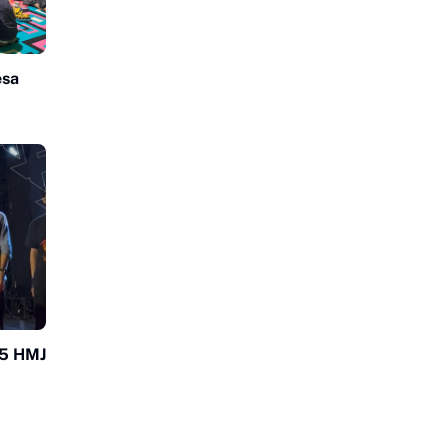
esa
25 HMJ