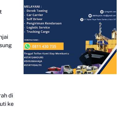
t
jai
gsung
ah di
uti ke