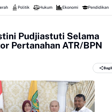
erah
Politik
Hukum
Ekonomi
Pendidikan
stini Pudjiastuti Selama
tor Pertanahan ATR/BPN
Bagi