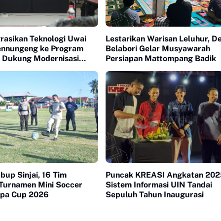
rasikan Teknologi Uwai
Lestarikan Warisan Leluhur, D
nnungeng ke Program
Belabori Gelar Musyawarah
k Dukung Modernisasi
Persiapan Mattompang Badik
up Sinjai, 16 Tim
Puncak KREASI Angkatan 20
Turnamen Mini Soccer
Sistem Informasi UIN Tandai
ppa Cup 2026
Sepuluh Tahun Inaugurasi