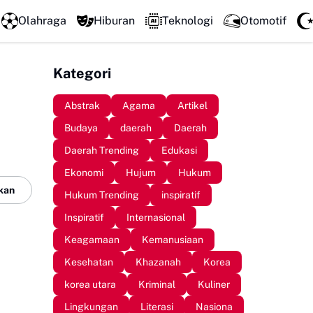
Mengawali Pengabdian dengan Sujud, Kapolresta Gowa Luncurka
Olahraga
Hiburan
Teknologi
Otomotif
Kategori
Abstrak
Agama
Artikel
Budaya
daerah
Daerah
Daerah Trending
Edukasi
Ekonomi
Hujum
Hukum
kan
Hukum Trending
inspiratif
Inspiratif
Internasional
Keagamaan
Kemanusiaan
Kesehatan
Khazanah
Korea
korea utara
Kriminal
Kuliner
Lingkungan
Literasi
Nasiona