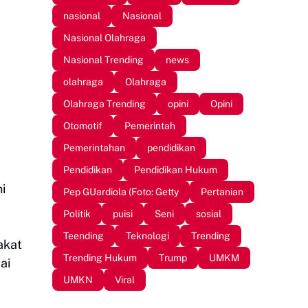
nasional
Nasional
Nasional Olahraga
Nasional Trending
news
olahraga
Olahraga
Olahraga Trending
opini
Opini
Otomotif
Pemerintah
Pemerintahan
pendidikan
Pendidikan
Pendidikan Hukum
i
Pep GUardiola (Foto: Getty
Pertanian
Politik
puisi
Seni
sosial
Teending
Teknologi
Trending
akat
Trending Hukum
Trump
UMKM
ai
UMKN
Viral