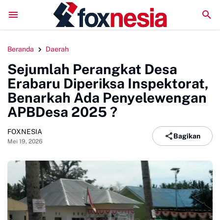
Wakaf Al-Qur'an di Masjid Tua
Dibuka Wabup Sinjai, 16 Tim Ramaikan
Beranda
Daerah
Sejumlah Perangkat Desa
Erabaru Diperiksa Inspektorat,
Benarkah Ada Penyelewengan
APBDesa 2025 ?
FOXNESIA
Bagikan
Mei 19, 2026