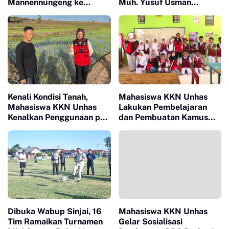
Mannennungeng ke
Muh. Yusuf Usman
Program JIAT untuk
Nahkodai Polresta Gowa
Dukung Modernisasi
Irigasi
Kenali Kondisi Tanah,
Mahasiswa KKN Unhas
Mahasiswa KKN Unhas
Lakukan Pembelajaran
Kenalkan Penggunaan pH
dan Pembuatan Kamus
Meter 4 in 1 dan Dampingi
Bahasa Mandarin di SD
Petani di Desa Lonrong
Inpres Lonrong
Dibuka Wabup Sinjai, 16
Mahasiswa KKN Unhas
Tim Ramaikan Turnamen
Gelar Sosialisasi