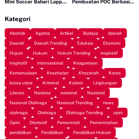
Mini Soccer Bahari Lappa
Pembuatan POC Berbasis
Cup 2026
Limbah Organik Rumah
Tangga di Bantaeng
Kategori
Abstrak
Agama
Artikel
Budaya
daerah
Daerah
Daerah Trending
Edukasi
Ekonomi
Hujum
Hukum
Hukum Trending
inspiratif
Inspiratif
Internasional
Keagamaan
Kemanusiaan
Kesehatan
Khazanah
Korea
korea utara
Kriminal
Kuliner
Lingkungan
Literasi
Nasiona
nasional
Nasional
Nasional Olahraga
Nasional Trending
news
olahraga
Olahraga
Olahraga Trending
opini
Opini
Otomotif
Pemerintah
Pemerintahan
pendidikan
Pendidikan
Pendidikan Hukum