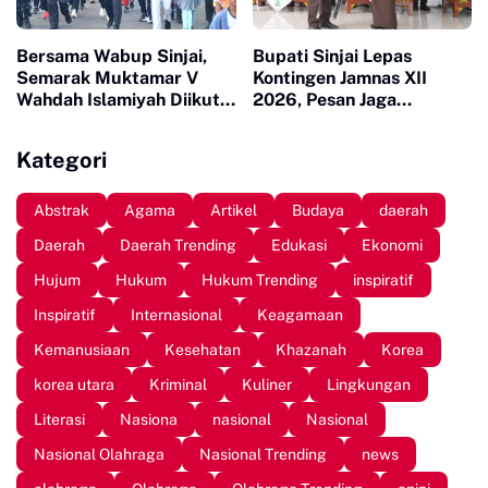
Bersama Wabup Sinjai,
Bupati Sinjai Lepas
Semarak Muktamar V
Kontingen Jamnas XII
Wahdah Islamiyah Diikuti
2026, Pesan Jaga
Ratusan Peserta
Kesehatan dan Ukir
Prestasi
Kategori
Abstrak
Agama
Artikel
Budaya
daerah
Daerah
Daerah Trending
Edukasi
Ekonomi
Hujum
Hukum
Hukum Trending
inspiratif
Inspiratif
Internasional
Keagamaan
Kemanusiaan
Kesehatan
Khazanah
Korea
korea utara
Kriminal
Kuliner
Lingkungan
Literasi
Nasiona
nasional
Nasional
Nasional Olahraga
Nasional Trending
news