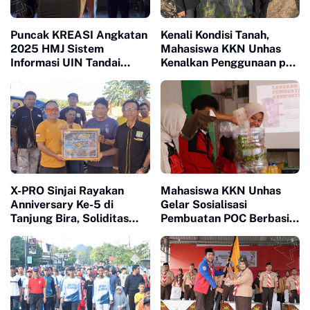
Puncak KREASI Angkatan
Kenali Kondisi Tanah,
2025 HMJ Sistem
Mahasiswa KKN Unhas
Informasi UIN Tandai
Kenalkan Penggunaan pH
Sepuluh Tahun Inaugurasi
Meter 4 in 1 dan Dampingi
Petani di Desa Lonrong
X-PRO Sinjai Rayakan
Mahasiswa KKN Unhas
Anniversary Ke-5 di
Gelar Sosialisasi
Tanjung Bira, Soliditas
Pembuatan POC Berbasis
Komunitas Makin Tidak
Limbah Organik Rumah
Terbendung
Tangga di Bantaeng