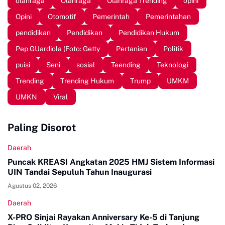
olahraga
Olahraga
Olahraga Trending
opini
Opini
Otomotif
Pemerintah
Pemerintahan
pendidikan
Pendidikan
Pendidikan Hukum
Pep GUardiola (Foto: Getty
Pertanian
Politik
puisi
Seni
sosial
Teending
Teknologi
Trending
Trending Hukum
Trump
UMKM
UMKN
Viral
Paling Disorot
Daerah
Puncak KREASI Angkatan 2025 HMJ Sistem Informasi
UIN Tandai Sepuluh Tahun Inaugurasi
Agustus 02, 2026
Daerah
X-PRO Sinjai Rayakan Anniversary Ke-5 di Tanjung