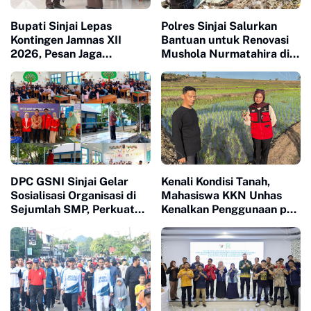
Bupati Sinjai Lepas
Polres Sinjai Salurkan
Kontingen Jamnas XII
Bantuan untuk Renovasi
2026, Pesan Jaga
Mushola Nurmatahira di
Kesehatan dan Ukir
Pantai Karampuang
Prestasi
DPC GSNI Sinjai Gelar
Kenali Kondisi Tanah,
Sosialisasi Organisasi di
Mahasiswa KKN Unhas
Sejumlah SMP, Perkuat
Kenalkan Penggunaan pH
Karakter dan Jiwa
Meter 4 in 1 dan Dampingi
Kepemimpinan Pelajar
Petani di Desa Lonrong