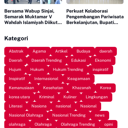
Bersama Wabup Sinjai,
Perkuat Kolaborasi
Semarak Muktamar V
Pengembangan Pariwisata
Wahdah Islamiyah Diikuti
Berkelanjutan, Bupati
Ratusan Peserta
Sinjai Buka Pengabdian
Masyarakat FISIP Unhas
Kategori
Abstrak
Agama
Artikel
Budaya
daerah
Daerah
Daerah Trending
Edukasi
Ekonomi
Hujum
Hukum
Hukum Trending
inspiratif
Inspiratif
Internasional
Keagamaan
Kemanusiaan
Kesehatan
Khazanah
Korea
korea utara
Kriminal
Kuliner
Lingkungan
Literasi
Nasiona
nasional
Nasional
Nasional Olahraga
Nasional Trending
news
olahraga
Olahraga
Olahraga Trending
opini