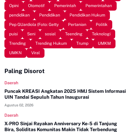
Opini
Otomotif
Pemerintah
Pemerintahan
pendidikan
Pendidikan
Pendidikan Hukum
Pep GUardiola (Foto: Getty
Pertanian
Politik
puisi
Seni
sosial
Teending
Teknologi
Trending
Trending Hukum
Trump
UMKM
UMKN
Viral
Paling Disorot
Daerah
Puncak KREASI Angkatan 2025 HMJ Sistem Informasi
UIN Tandai Sepuluh Tahun Inaugurasi
Agustus 02, 2026
Daerah
X-PRO Sinjai Rayakan Anniversary Ke-5 di Tanjung
Bira, Soliditas Komunitas Makin Tidak Terbendung