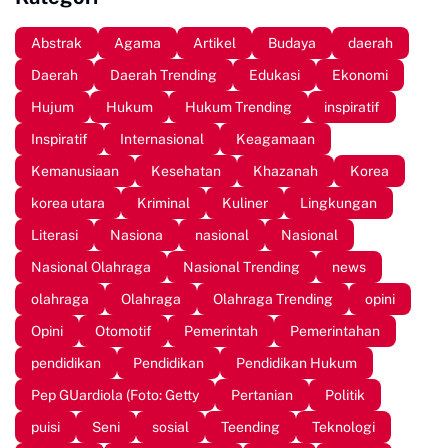
Abstrak
Agama
Artikel
Budaya
daerah
Daerah
Daerah Trending
Edukasi
Ekonomi
Hujum
Hukum
Hukum Trending
inspiratif
Inspiratif
Internasional
Keagamaan
Kemanusiaan
Kesehatan
Khazanah
Korea
korea utara
Kriminal
Kuliner
Lingkungan
Literasi
Nasiona
nasional
Nasional
Nasional Olahraga
Nasional Trending
news
olahraga
Olahraga
Olahraga Trending
opini
Opini
Otomotif
Pemerintah
Pemerintahan
pendidikan
Pendidikan
Pendidikan Hukum
Pep GUardiola (Foto: Getty
Pertanian
Politik
puisi
Seni
sosial
Teending
Teknologi