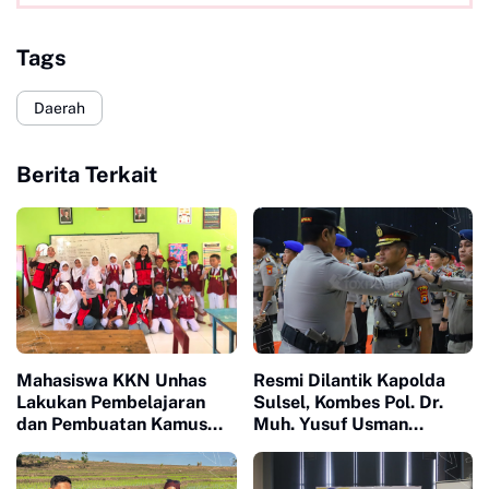
Tags
Daerah
Berita Terkait
Mahasiswa KKN Unhas
Resmi Dilantik Kapolda
Lakukan Pembelajaran
Sulsel, Kombes Pol. Dr.
dan Pembuatan Kamus
Muh. Yusuf Usman
Bahasa Mandarin di SD
Nahkodai Polresta Gowa
Inpres Lonrong