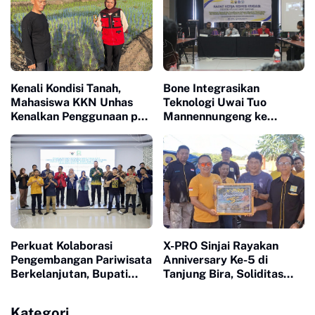
Kenali Kondisi Tanah,
Bone Integrasikan
Mahasiswa KKN Unhas
Teknologi Uwai Tuo
Kenalkan Penggunaan pH
Mannennungeng ke
Meter 4 in 1 dan Dampingi
Program JIAT untuk
Petani di Desa Lonrong
Dukung Modernisasi
Irigasi
Perkuat Kolaborasi
X-PRO Sinjai Rayakan
Pengembangan Pariwisata
Anniversary Ke-5 di
Berkelanjutan, Bupati
Tanjung Bira, Soliditas
Sinjai Buka Pengabdian
Komunitas Makin Tidak
Masyarakat FISIP Unhas
Terbendung
Kategori