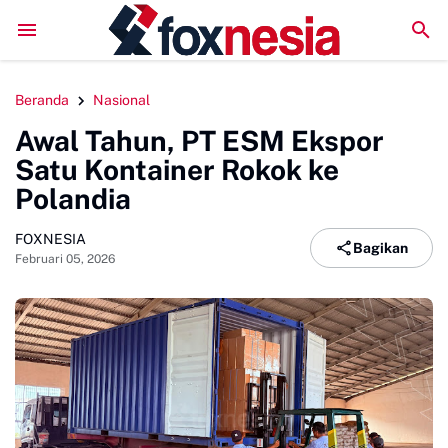
royek Strategis Nasional PT Indonesia Huali Industry Park
X-PRO Sinjai 
Beranda
Nasional
Awal Tahun, PT ESM Ekspor
Satu Kontainer Rokok ke
Polandia
FOXNESIA
Bagikan
Februari 05, 2026