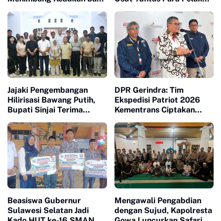
Petani Laoli dalam Proyek
yang Menewaskan Warga
Strategis Nasional PT
Sinjai di Morowali
Indonesia Huali Industry
Park
Jajaki Pengembangan
DPR Gerindra: Tim
Hilirisasi Bawang Putih,
Ekspedisi Patriot 2026
Bupati Sinjai Terima
Kementrans Ciptakan
Investor Indonesia-China
Pertumbuhan Ekonomi
Baru di Kawasan
Transmigrasi
Beasiswa Gubernur
Mengawali Pengabdian
Sulawesi Selatan Jadi
dengan Sujud, Kapolresta
Kado HUT ke-16 SMAN 10
Gowa Luncurkan Safari