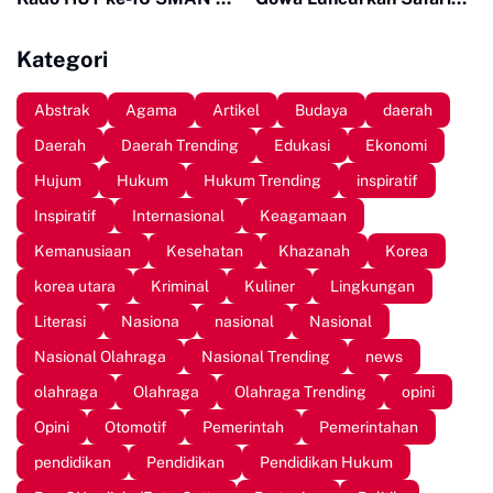
Sinjai
Subuh dan Wakaf Al-
Qur'an di Masjid Tua
Kategori
Abstrak
Agama
Artikel
Budaya
daerah
Daerah
Daerah Trending
Edukasi
Ekonomi
Hujum
Hukum
Hukum Trending
inspiratif
Inspiratif
Internasional
Keagamaan
Kemanusiaan
Kesehatan
Khazanah
Korea
korea utara
Kriminal
Kuliner
Lingkungan
Literasi
Nasiona
nasional
Nasional
Nasional Olahraga
Nasional Trending
news
olahraga
Olahraga
Olahraga Trending
opini
Opini
Otomotif
Pemerintah
Pemerintahan
pendidikan
Pendidikan
Pendidikan Hukum