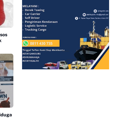
nsos
k
iduga