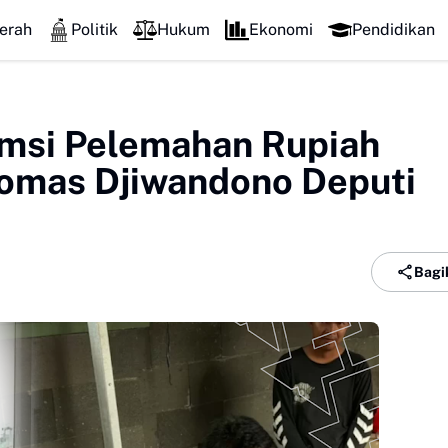
erah
Politik
Hukum
Ekonomi
Pendidikan
umsi Pelemahan Rupiah
homas Djiwandono Deputi
Bagi