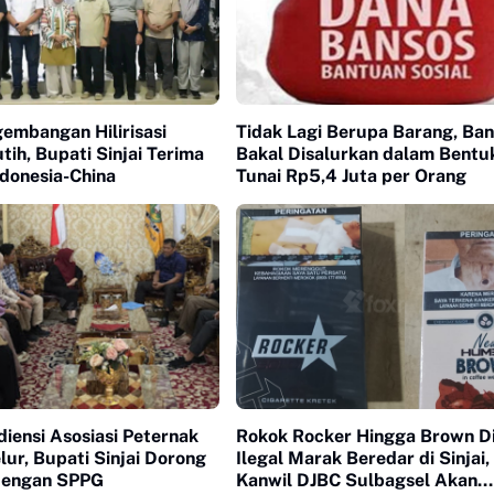
gembangan Hilirisasi
Tidak Lagi Berupa Barang, Ba
ih, Bupati Sinjai Terima
Bakal Disalurkan dalam Bentu
ndonesia-China
Tunai Rp5,4 Juta per Orang
iensi Asosiasi Peternak
Rokok Rocker Hingga Brown D
ur, Bupati Sinjai Dorong
Ilegal Marak Beredar di Sinjai,
dengan SPPG
Kanwil DJBC Sulbagsel Akan