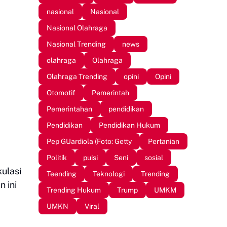
nasional
Nasional
Nasional Olahraga
Nasional Trending
news
olahraga
Olahraga
Olahraga Trending
opini
Opini
Otomotif
Pemerintah
Pemerintahan
pendidikan
Pendidikan
Pendidikan Hukum
Pep GUardiola (Foto: Getty
Pertanian
Politik
puisi
Seni
sosial
ulasi
Teending
Teknologi
Trending
 ini
Trending Hukum
Trump
UMKM
UMKN
Viral