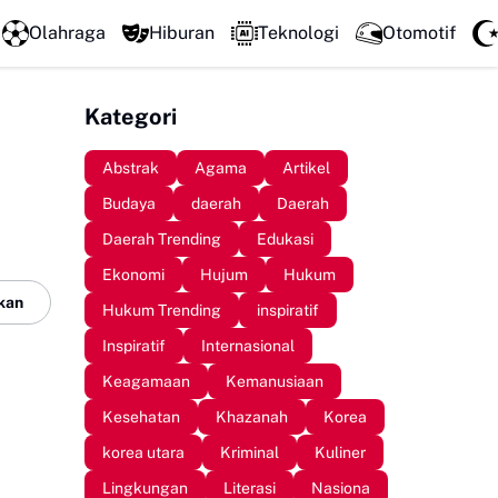
Perkuat Kolaborasi Pengembangan Pariwisata Berkelanjutan, 
Olahraga
Hiburan
Teknologi
Otomotif
Kategori
Abstrak
Agama
Artikel
Budaya
daerah
Daerah
Daerah Trending
Edukasi
Ekonomi
Hujum
Hukum
kan
Hukum Trending
inspiratif
Inspiratif
Internasional
Keagamaan
Kemanusiaan
Kesehatan
Khazanah
Korea
korea utara
Kriminal
Kuliner
Lingkungan
Literasi
Nasiona