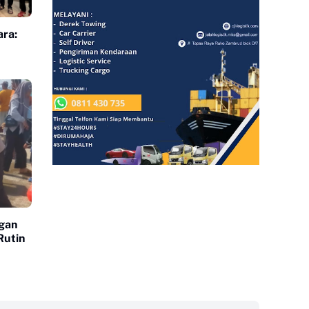
ra:
ngan
Rutin