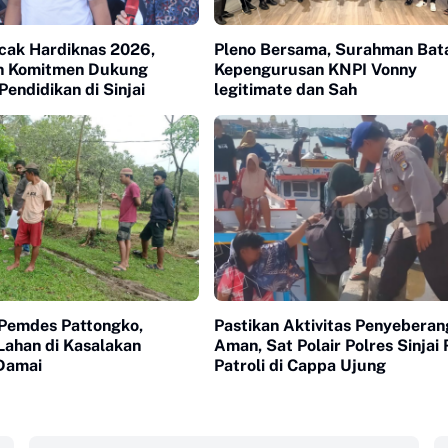
ncak Hardiknas 2026,
Pleno Bersama, Surahman Bata
n Komitmen Dukung
Kepengurusan KNPI Vonny
endidikan di Sinjai
legitimate dan Sah
 Pemdes Pattongko,
Pastikan Aktivitas Penyebera
Lahan di Kasalakan
Aman, Sat Polair Polres Sinjai 
Damai
Patroli di Cappa Ujung