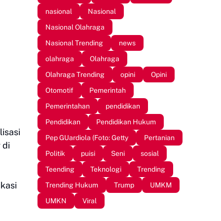
nasional
Nasional
Nasional Olahraga
Nasional Trending
news
olahraga
Olahraga
Olahraga Trending
opini
Opini
Otomotif
Pemerintah
Pemerintahan
pendidikan
Pendidikan
Pendidikan Hukum
isasi
Pep GUardiola (Foto: Getty
Pertanian
 di
Politik
puisi
Seni
sosial
Teending
Teknologi
Trending
kasi
Trending Hukum
Trump
UMKM
UMKN
Viral