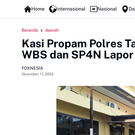
upati Sinjai Buka Pengabdian Masyarakat FISIP Unhas
FOXLINE NEWS
Mengawali Peng
Home
Internasional
Nasional
Da
Beranda
daerah
Kasi Propam Polres Ta
WBS dan SP4N Lapor 
FOXNESIA
Desember 17, 2025