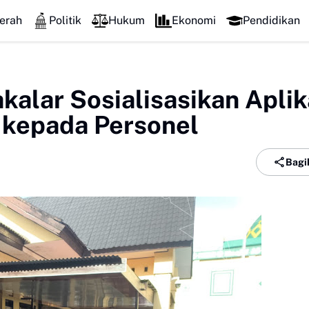
abdian dengan Sujud, Kapolresta Gowa Luncurkan Safari Subuh dan W
erah
Politik
Hukum
Ekonomi
Pendidikan
kalar Sosialisasikan Aplik
kepada Personel
Bagi