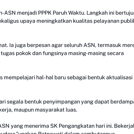
Non-ASN menjadi PPPK Paruh Waktu. Langkah ini bertuj
kaligus upaya meningkatkan kualitas pelayanan publik
t. Ia juga berpesan agar seluruh ASN, termasuk mer
 tugas pokok dan fungsinya masing-masing secara
 mempelajari hal-hal baru sebagai bentuk aktualisasi d
ari segala bentuk penyimpangan yang dapat berdamp
n kerja, maupun masyarakat luas.
SN yang menerima SK Pengangkatan hari ini. Bekerja
Saudara,”ungkap Ratnawati dalam sambutannya.