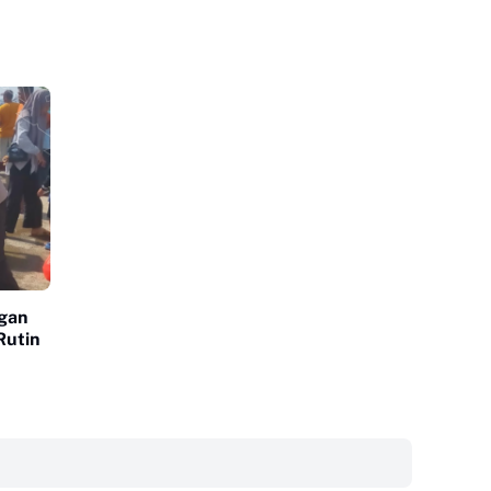
ngan
Rutin
‎ ‎ ‎