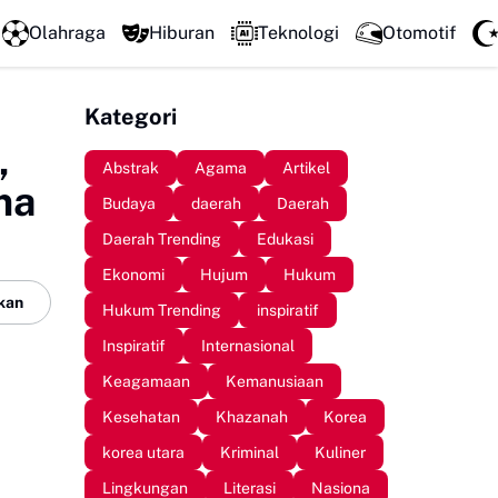
laborasi Pengembangan Pariwisata Berkelanjutan, Bupati Sinjai Buk
Olahraga
Hiburan
Teknologi
Otomotif
Kategori
,
Abstrak
Agama
Artikel
ma
Budaya
daerah
Daerah
Daerah Trending
Edukasi
Ekonomi
Hujum
Hukum
kan
Hukum Trending
inspiratif
Inspiratif
Internasional
Keagamaan
Kemanusiaan
Kesehatan
Khazanah
Korea
korea utara
Kriminal
Kuliner
Lingkungan
Literasi
Nasiona