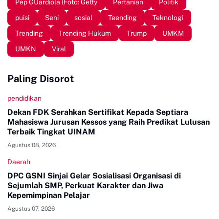
Pep GUardiola (Foto: Getty
Pertanian
Politik
puisi
Seni
sosial
Teending
Teknologi
Trending
Trending Hukum
Trump
UMKM
UMKN
Viral
Paling Disorot
pendidikan
Dekan FDK Serahkan Sertifikat Kepada Septiara
Mahasiswa Jurusan Kessos yang Raih Predikat Lulusan
Terbaik Tingkat UINAM
Agustus 08, 2026
Daerah
DPC GSNI Sinjai Gelar Sosialisasi Organisasi di
Sejumlah SMP, Perkuat Karakter dan Jiwa
Kepemimpinan Pelajar
Agustus 07, 2026