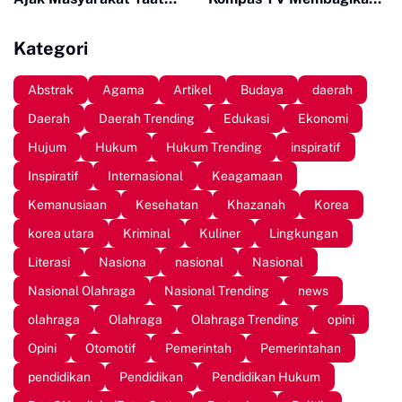
Bayar Pajak
Buku ke Sekolah Pelosok
Kategori
Abstrak
Agama
Artikel
Budaya
daerah
Daerah
Daerah Trending
Edukasi
Ekonomi
Hujum
Hukum
Hukum Trending
inspiratif
Inspiratif
Internasional
Keagamaan
Kemanusiaan
Kesehatan
Khazanah
Korea
korea utara
Kriminal
Kuliner
Lingkungan
Literasi
Nasiona
nasional
Nasional
Nasional Olahraga
Nasional Trending
news
olahraga
Olahraga
Olahraga Trending
opini
Opini
Otomotif
Pemerintah
Pemerintahan
pendidikan
Pendidikan
Pendidikan Hukum