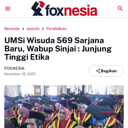
DPMPTSP Sinjai Jalani Evaluasi ZI, Sekda Harap Raih Pr
Beranda
daerah
Pendidikan
UMSi Wisuda 569 Sarjana
Baru, Wabup Sinjai : Junjung
Tinggi Etika
FOXNESIA
Bagikan
November 22, 2025