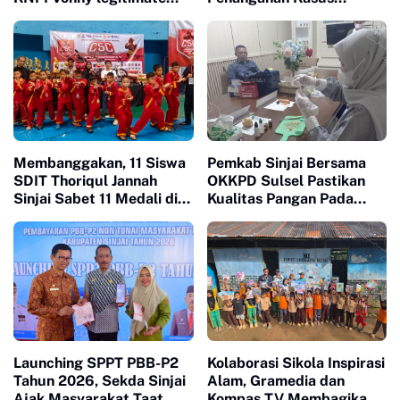
dan Sah
Meninggalnya Wawan
Membanggakan, 11 Siswa
Pemkab Sinjai Bersama
SDIT Thoriqul Jannah
OKKPD Sulsel Pastikan
Sinjai Sabet 11 Medali di
Kualitas Pangan Pada
GOR Sudiang
Program Makanan Bergizi
Gratis
Launching SPPT PBB-P2
Kolaborasi Sikola Inspirasi
Tahun 2026, Sekda Sinjai
Alam, Gramedia dan
Ajak Masyarakat Taat
Kompas TV Membagikan