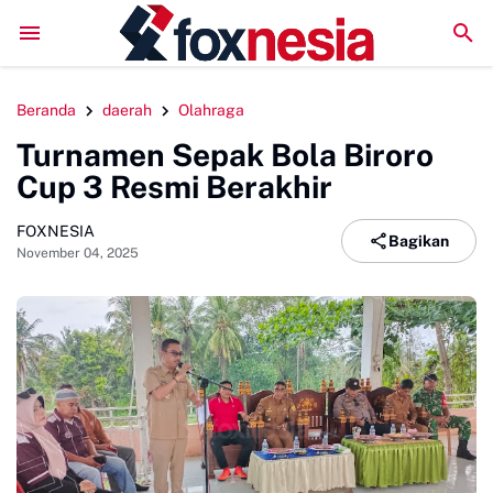
LPM Penalaran UNM Gelar Sidang Pleno, Evaluasi Kinerja
Beranda
daerah
Olahraga
Turnamen Sepak Bola Biroro
Cup 3 Resmi Berakhir
FOXNESIA
Bagikan
November 04, 2025