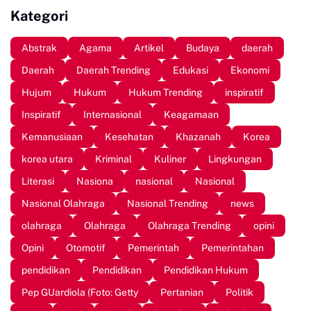
Kebersamaan Mahasiswa
Kategori
Abstrak
Agama
Artikel
Budaya
daerah
Daerah
Daerah Trending
Edukasi
Ekonomi
Hujum
Hukum
Hukum Trending
inspiratif
Inspiratif
Internasional
Keagamaan
Kemanusiaan
Kesehatan
Khazanah
Korea
korea utara
Kriminal
Kuliner
Lingkungan
Literasi
Nasiona
nasional
Nasional
Nasional Olahraga
Nasional Trending
news
olahraga
Olahraga
Olahraga Trending
opini
Opini
Otomotif
Pemerintah
Pemerintahan
pendidikan
Pendidikan
Pendidikan Hukum
Pep GUardiola (Foto: Getty
Pertanian
Politik