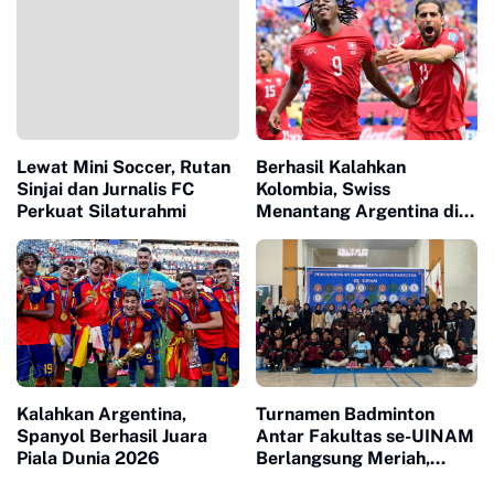
Dikalahkan Jurnalis Sinjai
FC 5-1
Lewat Mini Soccer, Rutan
Berhasil Kalahkan
Sinjai dan Jurnalis FC
Kolombia, Swiss
Perkuat Silaturahmi
Menantang Argentina di
Babak 8 Besar Piala Dunia
2026
Kalahkan Argentina,
Turnamen Badminton
Spanyol Berhasil Juara
Antar Fakultas se-UINAM
Piala Dunia 2026
Berlangsung Meriah,
Pererat Sportivitas dan