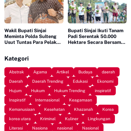
Wakil Bupati Sinjai
Bupati Sinjai Ikuti Tanam
Meminta Polda Sulteng
Padi Serentak 50.000
Usut Tuntas Para Pelaku
Hektare Secara Bersama
yang Menewaskan Warga
di 25 Provinsi di Indonesia
Sinjai di Morowali
Kategori
Abstrak
Agama
Artikel
Budaya
daerah
Daerah
Daerah Trending
Edukasi
Ekonomi
Hujum
Hukum
Hukum Trending
inspiratif
Inspiratif
Internasional
Keagamaan
Kemanusiaan
Kesehatan
Khazanah
Korea
korea utara
Kriminal
Kuliner
Lingkungan
Literasi
Nasiona
nasional
Nasional