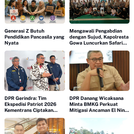
Generasi Z Butuh
Mengawali Pengabdian
Pendidikan Pancasila yang
dengan Sujud, Kapolresta
Nyata
Gowa Luncurkan Safari
Subuh dan Wakaf Al-
Qur'an di Masjid Tua
DPR Gerindra: Tim
DPR Danang Wicaksana
Ekspedisi Patriot 2026
Minta BMKG Perkuat
Kementrans Ciptakan
Mitigasi Ancaman El Nino
Pertumbuhan Ekonomi
2026
Baru di Kawasan
Transmigrasi