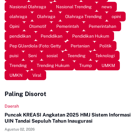
Nasional Olahraga
Nasional Trending
news
olahraga
Olahraga
Olahraga Trending
opini
Opini
Otomotif
Pemerintah
Pemerintahan
pendidikan
Pendidikan
Pendidikan Hukum
Pep GUardiola (Foto: Getty
Pertanian
Politik
puisi
Seni
sosial
Teending
Teknologi
Trending
Trending Hukum
Trump
UMKM
UMKN
Viral
Paling Disorot
Daerah
Puncak KREASI Angkatan 2025 HMJ Sistem Informasi
UIN Tandai Sepuluh Tahun Inaugurasi
Agustus 02, 2026