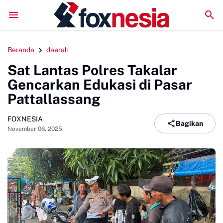
LPM Penalaran UNM Gelar Sidang Pleno, Evaluasi Kinerja
Beranda
daerah
Sat Lantas Polres Takalar
Gencarkan Edukasi di Pasar
Pattallassang
FOXNESIA
Bagikan
November 06, 2025