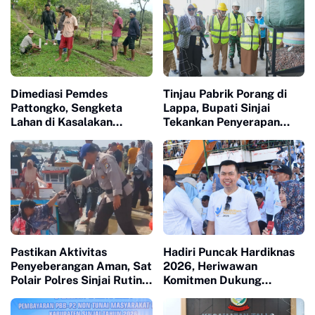
Dimediasi Pemdes
Tinjau Pabrik Porang di
Pattongko, Sengketa
Lappa, Bupati Sinjai
Lahan di Kasalakan
Tekankan Penyerapan
Berujung Damai
Tenaga Kerja Lokal
Pastikan Aktivitas
Hadiri Puncak Hardiknas
Penyeberangan Aman, Sat
2026, Heriwawan
Polair Polres Sinjai Rutin
Komitmen Dukung
Patroli di Cappa Ujung
Kemajuan Pendidikan di
Sinjai