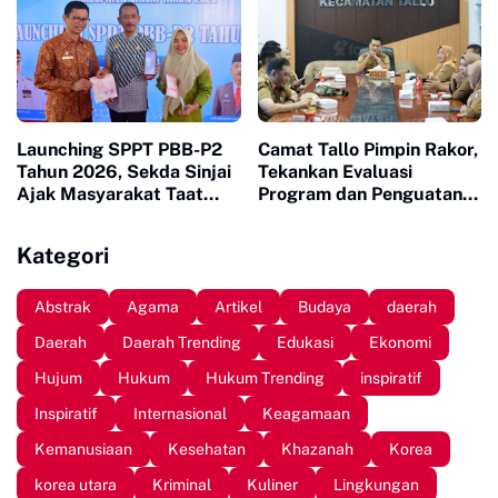
Launching SPPT PBB-P2
Camat Tallo Pimpin Rakor,
Tahun 2026, Sekda Sinjai
Tekankan Evaluasi
Ajak Masyarakat Taat
Program dan Penguatan
Bayar Pajak
Koordinasi Wilayah
Kategori
Abstrak
Agama
Artikel
Budaya
daerah
Daerah
Daerah Trending
Edukasi
Ekonomi
Hujum
Hukum
Hukum Trending
inspiratif
Inspiratif
Internasional
Keagamaan
Kemanusiaan
Kesehatan
Khazanah
Korea
korea utara
Kriminal
Kuliner
Lingkungan