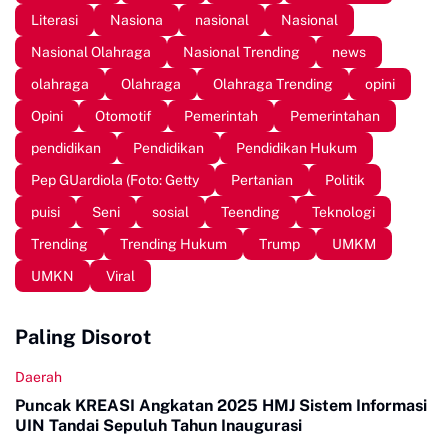
Literasi
Nasiona
nasional
Nasional
Nasional Olahraga
Nasional Trending
news
olahraga
Olahraga
Olahraga Trending
opini
Opini
Otomotif
Pemerintah
Pemerintahan
pendidikan
Pendidikan
Pendidikan Hukum
Pep GUardiola (Foto: Getty
Pertanian
Politik
puisi
Seni
sosial
Teending
Teknologi
Trending
Trending Hukum
Trump
UMKM
UMKN
Viral
Paling Disorot
Daerah
Puncak KREASI Angkatan 2025 HMJ Sistem Informasi
UIN Tandai Sepuluh Tahun Inaugurasi