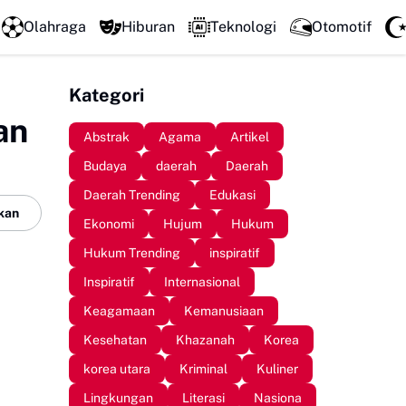
Mengawali Pengabdian dengan Sujud, Kapolresta Gowa Lunc
Olahraga
Hiburan
Teknologi
Otomotif
Kategori
an
Abstrak
Agama
Artikel
Budaya
daerah
Daerah
Daerah Trending
Edukasi
kan
Ekonomi
Hujum
Hukum
Hukum Trending
inspiratif
Inspiratif
Internasional
Keagamaan
Kemanusiaan
Kesehatan
Khazanah
Korea
korea utara
Kriminal
Kuliner
Lingkungan
Literasi
Nasiona