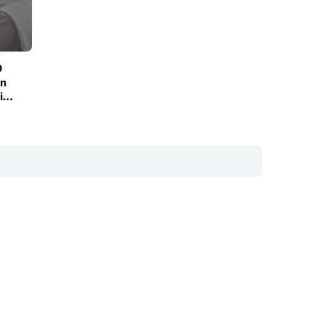
D
an
i
‎ ‎ ‎