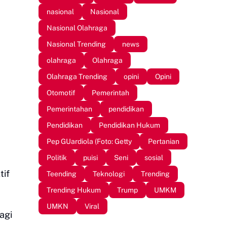
nasional
Nasional
Nasional Olahraga
Nasional Trending
news
olahraga
Olahraga
Olahraga Trending
opini
Opini
Otomotif
Pemerintah
Pemerintahan
pendidikan
Pendidikan
Pendidikan Hukum
Pep GUardiola (Foto: Getty
Pertanian
Politik
puisi
Seni
sosial
tif
Teending
Teknologi
Trending
Trending Hukum
Trump
UMKM
UMKN
Viral
agi