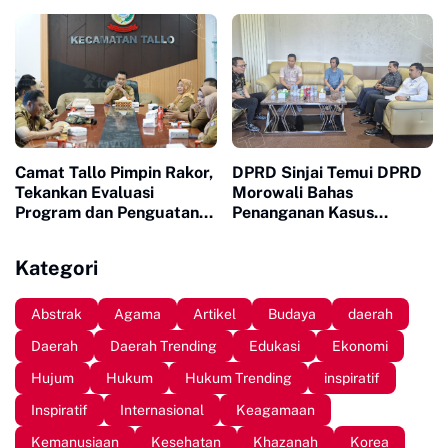
dan Sah
Buku ke Sekolah Pelosok
Camat Tallo Pimpin Rakor,
DPRD Sinjai Temui DPRD
Tekankan Evaluasi
Morowali Bahas
Program dan Penguatan
Penanganan Kasus
Koordinasi Wilayah
Meninggalnya Wawan
Kategori
Abstrak
Agama
Artikel
Budaya
daerah
Daerah
Daerah Trending
Edukasi
Ekonomi
Hujum
Hukum
Hukum Trending
inspiratif
Inspiratif
Internasional
Keagamaan
Kemanusiaan
Kesehatan
Khazanah
Korea