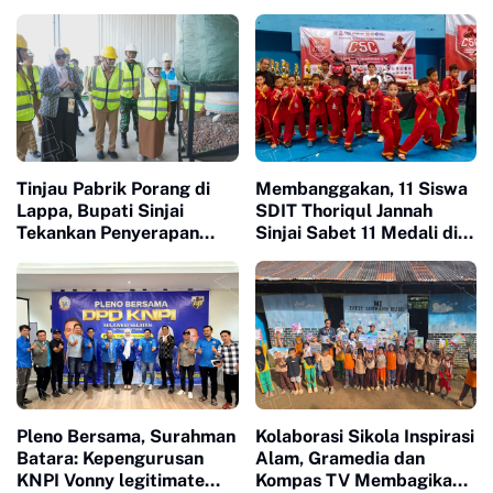
Tinjau Pabrik Porang di
Membanggakan, 11 Siswa
Lappa, Bupati Sinjai
SDIT Thoriqul Jannah
Tekankan Penyerapan
Sinjai Sabet 11 Medali di
Tenaga Kerja Lokal
GOR Sudiang
Pleno Bersama, Surahman
Kolaborasi Sikola Inspirasi
Batara: Kepengurusan
Alam, Gramedia dan
KNPI Vonny legitimate
Kompas TV Membagikan