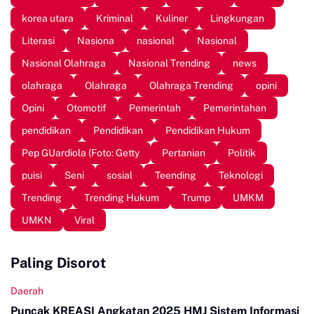
korea utara
Kriminal
Kuliner
Lingkungan
Literasi
Nasiona
nasional
Nasional
Nasional Olahraga
Nasional Trending
news
olahraga
Olahraga
Olahraga Trending
opini
Opini
Otomotif
Pemerintah
Pemerintahan
pendidikan
Pendidikan
Pendidikan Hukum
Pep GUardiola (Foto: Getty
Pertanian
Politik
puisi
Seni
sosial
Teending
Teknologi
Trending
Trending Hukum
Trump
UMKM
UMKN
Viral
Paling Disorot
Daerah
Puncak KREASI Angkatan 2025 HMJ Sistem Informasi