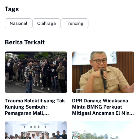
Tags
Nasional
Olahraga
Trending
Berita Terkait
Trauma Kolektif yang Tak
DPR Danang Wicaksana
Kunjung Sembuh :
Minta BMKG Perkuat
Pemagaran Mall,
Mitigasi Ancaman El Nino
Penjarahan Agustus 25
2026
dan Memori Kelam 1998