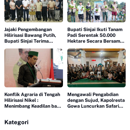
Jajaki Pengembangan
Bupati Sinjai Ikuti Tanam
Hilirisasi Bawang Putih,
Padi Serentak 50.000
Bupati Sinjai Terima
Hektare Secara Bersama
Investor Indonesia-China
di 25 Provinsi di Indonesia
Konflik Agraria di Tengah
Mengawali Pengabdian
Hilirisasi Nikel :
dengan Sujud, Kapolresta
Menimbang Keadilan bagi
Gowa Luncurkan Safari
Petani Laoli dalam Proyek
Subuh dan Wakaf Al-
Strategis Nasional PT
Qur'an di Masjid Tua
Kategori
Indonesia Huali Industry
Park