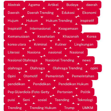
Abstrak
Agama
Artikel
Budaya
daerah
Daerah
Daerah Trending
Edukasi
Ekonomi
Hujum
Hukum
Hukum Trending
inspiratif
Inspiratif
Internasional
Keagamaan
Kemanusiaan
Kesehatan
Khazanah
Korea
korea utara
Kriminal
Kuliner
Lingkungan
Literasi
Nasiona
nasional
Nasional
Nasional Olahraga
Nasional Trending
news
olahraga
Olahraga
Olahraga Trending
opini
Opini
Otomotif
Pemerintah
Pemerintahan
pendidikan
Pendidikan
Pendidikan Hukum
Pep GUardiola (Foto: Getty
Pertanian
Politik
puisi
Seni
sosial
Teending
Teknologi
Trending
Trending Hukum
Trump
UMKM