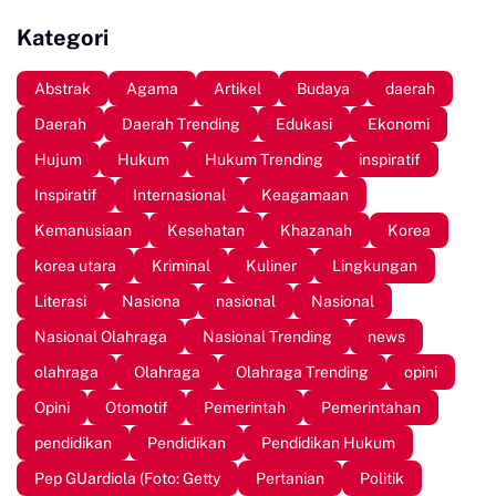
Juta
Masyarakat FISIP Unhas
Kategori
Abstrak
Agama
Artikel
Budaya
daerah
Daerah
Daerah Trending
Edukasi
Ekonomi
Hujum
Hukum
Hukum Trending
inspiratif
Inspiratif
Internasional
Keagamaan
Kemanusiaan
Kesehatan
Khazanah
Korea
korea utara
Kriminal
Kuliner
Lingkungan
Literasi
Nasiona
nasional
Nasional
Nasional Olahraga
Nasional Trending
news
olahraga
Olahraga
Olahraga Trending
opini
Opini
Otomotif
Pemerintah
Pemerintahan
pendidikan
Pendidikan
Pendidikan Hukum
Pep GUardiola (Foto: Getty
Pertanian
Politik