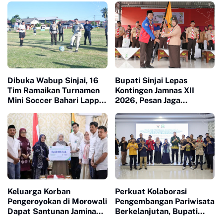
Dibuka Wabup Sinjai, 16
Bupati Sinjai Lepas
Tim Ramaikan Turnamen
Kontingen Jamnas XII
Mini Soccer Bahari Lappa
2026, Pesan Jaga
Cup 2026
Kesehatan dan Ukir
Prestasi
Keluarga Korban
Perkuat Kolaborasi
Pengeroyokan di Morowali
Pengembangan Pariwisata
Dapat Santunan Jaminan
Berkelanjutan, Bupati
Sosial Senilai Puluhan
Sinjai Buka Pengabdian