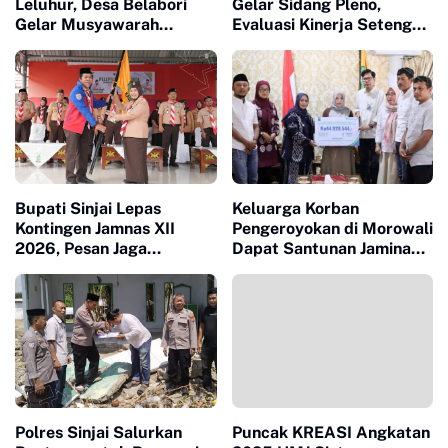
Leluhur, Desa Belabori
Gelar Sidang Pleno,
Gelar Musyawarah
Evaluasi Kinerja Setengah
Persiapan Mattompang
Periode Kepengurusan
Badik
Bupati Sinjai Lepas
Keluarga Korban
Kontingen Jamnas XII
Pengeroyokan di Morowali
2026, Pesan Jaga
Dapat Santunan Jaminan
Kesehatan dan Ukir
Sosial Senilai Puluhan
Prestasi
Juta
Polres Sinjai Salurkan
Puncak KREASI Angkatan