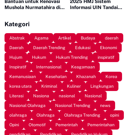
Bantuan untuk Renovasi
2025 HMJ Sistem
Mushola Nurmatahira di
Informasi UIN Tandai
Pantai Karampuang
Sepuluh Tahun Inaugurasi
Kategori
Abstrak
Agama
Artikel
Budaya
daerah
Daerah
Daerah Trending
Edukasi
Ekonomi
Hujum
Hukum
Hukum Trending
inspiratif
Inspiratif
Internasional
Keagamaan
Kemanusiaan
Kesehatan
Khazanah
Korea
korea utara
Kriminal
Kuliner
Lingkungan
Literasi
Nasiona
nasional
Nasional
Nasional Olahraga
Nasional Trending
news
olahraga
Olahraga
Olahraga Trending
opini
Opini
Otomotif
Pemerintah
Pemerintahan
pendidikan
Pendidikan
Pendidikan Hukum