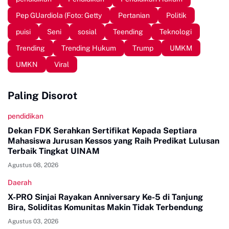
Pep GUardiola (Foto: Getty
Pertanian
Politik
puisi
Seni
sosial
Teending
Teknologi
Trending
Trending Hukum
Trump
UMKM
UMKN
Viral
Paling Disorot
pendidikan
Dekan FDK Serahkan Sertifikat Kepada Septiara
Mahasiswa Jurusan Kessos yang Raih Predikat Lulusan
Terbaik Tingkat UINAM
Agustus 08, 2026
Daerah
X-PRO Sinjai Rayakan Anniversary Ke-5 di Tanjung
Bira, Soliditas Komunitas Makin Tidak Terbendung
Agustus 03, 2026