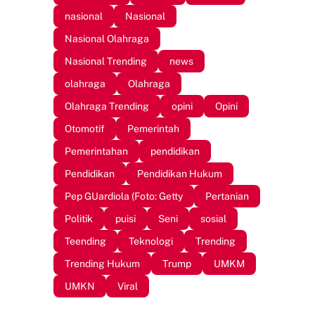
nasional
Nasional
Nasional Olahraga
Nasional Trending
news
olahraga
Olahraga
Olahraga Trending
opini
Opini
Otomotif
Pemerintah
Pemerintahan
pendidikan
Pendidikan
Pendidikan Hukum
Pep GUardiola (Foto: Getty
Pertanian
Politik
puisi
Seni
sosial
Teending
Teknologi
Trending
Trending Hukum
Trump
UMKM
UMKN
Viral