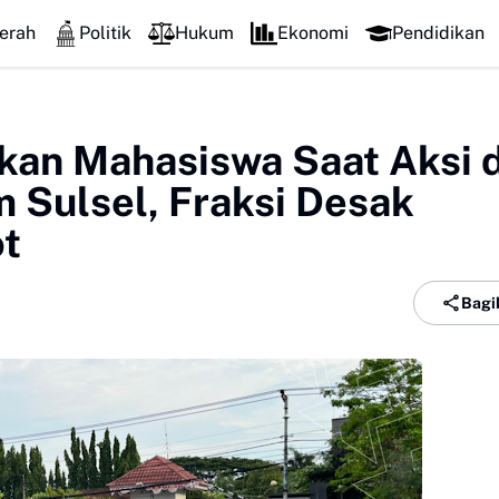
erah
Politik
Hukum
Ekonomi
Pendidikan
an Mahasiswa Saat Aksi d
Sulsel, Fraksi Desak
ot
Bagi