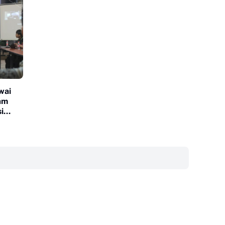
wai
am
i
‎ ‎ ‎