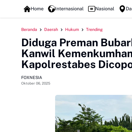
FOXLINE NEWS
Home
Internasional
Nasional
Da
Beranda
Daerah
Hukum
Trending
Diduga Preman Bubark
Kanwil Kemenkumham 
Kapolrestabes Dicop
FOXNESIA
Oktober 06, 2025