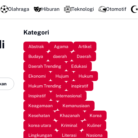
Mengawali Pengabdian dengan Sujud, Kapolresta Gowa Luncurka
Olahraga
Hiburan
Teknologi
Otomotif
Kategori
i
Abstrak
Agama
Artikel
Budaya
daerah
Daerah
Daerah Trending
Edukasi
Ekonomi
Hujum
Hukum
kan
Hukum Trending
inspiratif
Inspiratif
Internasional
Keagamaan
Kemanusiaan
Kesehatan
Khazanah
Korea
korea utara
Kriminal
Kuliner
Lingkungan
Literasi
Nasiona